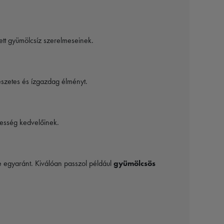
tett gyümölcsíz szerelmeseinek.
észetes és ízgazdag élményt.
desség kedvelőinek.
re egyaránt. Kiválóan passzol például
gyümölcsös