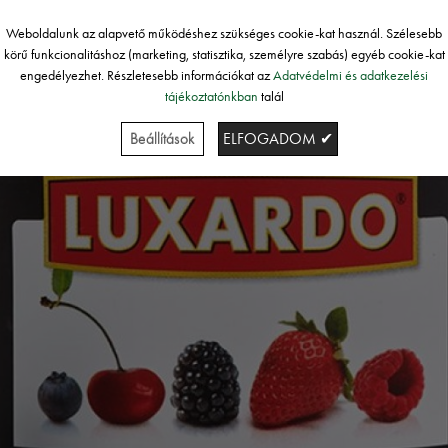
Weboldalunk az alapvető működéshez szükséges cookie-kat használ. Szélesebb
körű funkcionalitáshoz (marketing, statisztika, személyre szabás) egyéb cookie-kat
engedélyezhet. Részletesebb információkat az
Adatvédelmi és adatkezelési
tájékoztatónkban
talál
Beállítások
ELFOGADOM ✔