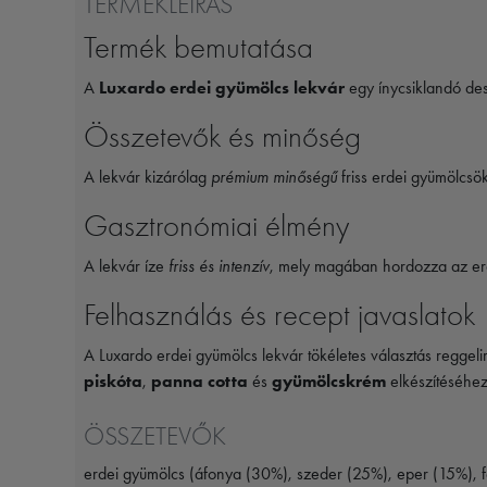
TERMÉKLEÍRÁS
Termék bemutatása
A
Luxardo erdei gyümölcs lekvár
egy ínycsiklandó dess
Összetevők és minőség
A lekvár kizárólag
prémium minőségű
friss erdei gyümölcsö
Gasztronómiai élmény
A lekvár íze
friss és intenzív
, mely magában hordozza az erde
Felhasználás és recept javaslatok
A Luxardo erdei gyümölcs lekvár tökéletes választás reggelir
piskóta
,
panna cotta
és
gyümölcskrém
elkészítéséhez
ÖSSZETEVŐK
erdei gyümölcs (áfonya (30%), szeder (25%), eper (15%), fe