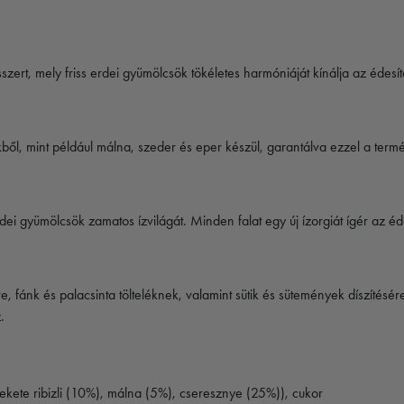
zert, mely friss erdei gyümölcsök tökéletes harmóniáját kínálja az édesí
kből, mint például málna, szeder és eper készül, garantálva ezzel a term
i gyümölcsök zamatos ízvilágát. Minden falat egy új ízorgiát ígér az é
e, fánk és palacsinta tölteléknek, valamint sütik és sütemények díszítésé
.
kete ribizli (10%), málna (5%), cseresznye (25%)), cukor