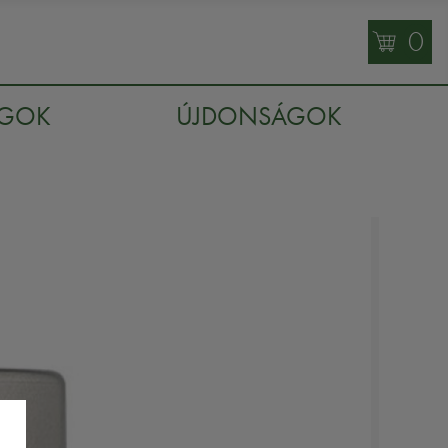
0
AGOK
ÚJDONSÁGOK