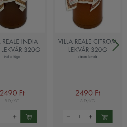
A REALE INDIA
VILLA REALE CITROM
 LEKVÁR 320G
LEKVÁR 320G
indiai füge
citrom lekvár
2490 Ft
2490 Ft
8 Ft/KG
8 Ft/KG
ség:
Mennyiség: