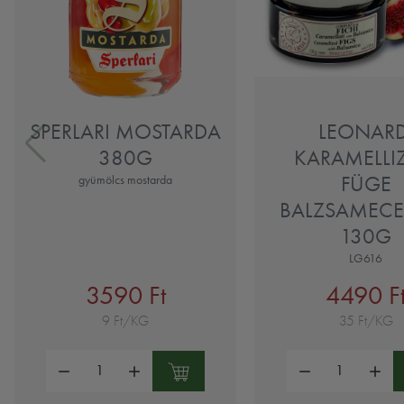
SPERLARI MOSTARDA
LEONARD
380G
KARAMELLI
FÜGE
gyümölcs mostarda
BALZSAMECE
130G
LG616
3590 Ft
4490 F
9 Ft/KG
35 Ft/KG
Mennyiség:
Mennyiség: