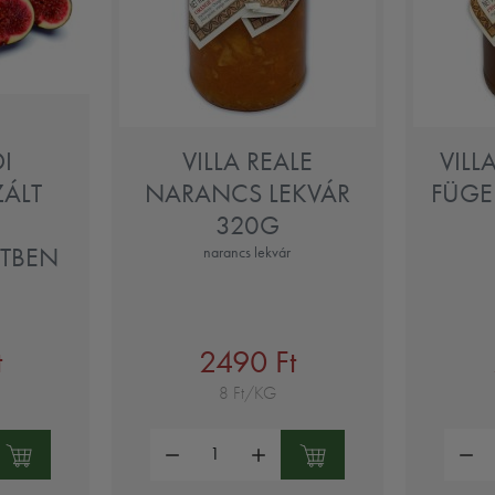
I
VILLA REALE
VILL
ZÁLT
NARANCS LEKVÁR
FÜGE
320G
TBEN
narancs lekvár
t
2490 Ft
8 Ft/KG
Mennyiség:
Mennyi