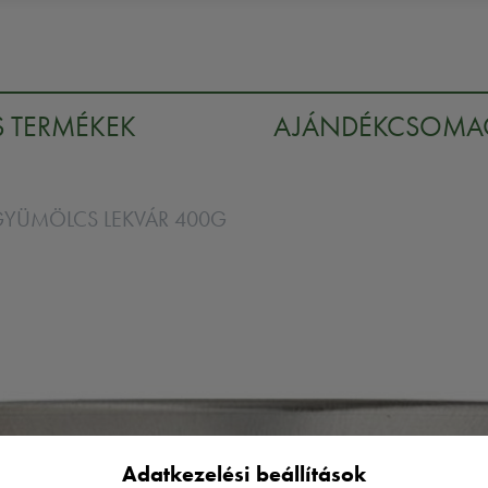
S TERMÉKEK
AJÁNDÉKCSOM
GYÜMÖLCS LEKVÁR 400G
Adatkezelési beállítások