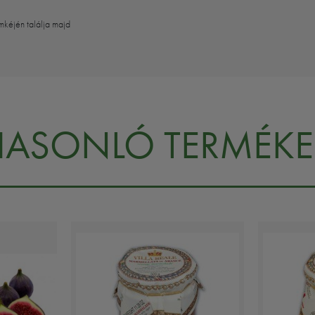
mkéjén találja majd
HASONLÓ TERMÉKE