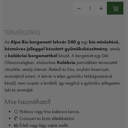
Mennyiség:
TERMÉKLEÍRÁS
Az
Alpa Bio bergamott lekvár 240 g
egy
bio minősítésű,
kézműves jelleggel készített gyümölcskészítmény
, amely
a
kalábriai bergamottból
készül. A bergamott egy Dél-
Olaszországban, elsősorban
Kalábria
partvidékén termesztett
citrusféle, amely intenzív illatáról és friss, enyhén kesernyés
aromájáról ismert. A lekvár a teljes gyümölcs feldolgozásával
készül, nem csupán a levéből, így megőrzi a gyümölcs jellegzetes
ízét és aromáját.
Mire használható?
🍞 Pirítósra vagy friss kalácsra kenve.
🥐 Croissant és briós töltelékeként.
🧀 Érlelt vagy lágy sajtok mellé.