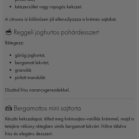
kétszersültet vagy ropogós kekszet.
A citrusos íz különösen jól ellensúlyozza a krémes sajtokat.
🥣 Reggeli joghurtos pohárdesszert
Rétegezz:
görög joghurtot,
bergamott lekvárt,
granolát,
pirított mandulát.
Díszítsd friss narancsgerezdekkel.
🍰 Bergamottos mini sajttorta
Készíts kekszalapot, töltsd meg krémsajtos-vaníliás krémmel, majd a
tetejére vékony rétegben simíts bergamott lekvárt. Hűtve tálalva
friss és elegáns desszert.