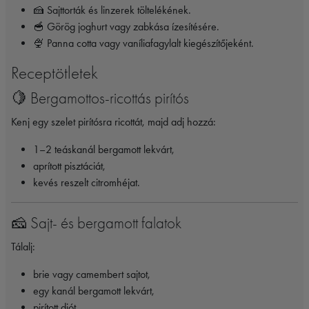
🍰 Sajttorták és linzerek töltelékének.
🥣 Görög joghurt vagy zabkása ízesítésére.
🍨 Panna cotta vagy vaníliafagylalt kiegészítőjeként.
Receptötletek
🍋 Bergamottos-ricottás pirítós
Kenj egy szelet pirítósra ricottát, majd adj hozzá:
1–2 teáskanál bergamott lekvárt,
aprított pisztáciát,
kevés reszelt citromhéjat.
🧀 Sajt- és bergamott falatok
Tálalj:
brie vagy camembert sajtot,
egy kanál bergamott lekvárt,
pirított diót,