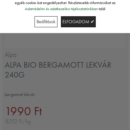
egyéb cookie-kat engedélyezhet. Részletesebb információkat az
Adatvédelmi és adatkezelési tájékoztatónkban
talál
Beállítások
ELFOGADOM ✔
Alpa
ALPA BIO BERGAMOTT LEKVÁR
240G
bergamott lekvár
1990 Ft
8292 Ft/kg