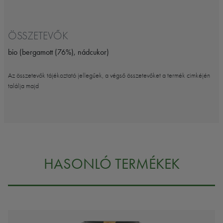
ÖSSZETEVŐK
bio (bergamott (76%), nádcukor)
Az összetevők tájékoztató jellegűek, a végső összetevőket a termék cimkéjén
találja majd
HASONLÓ TERMÉKEK