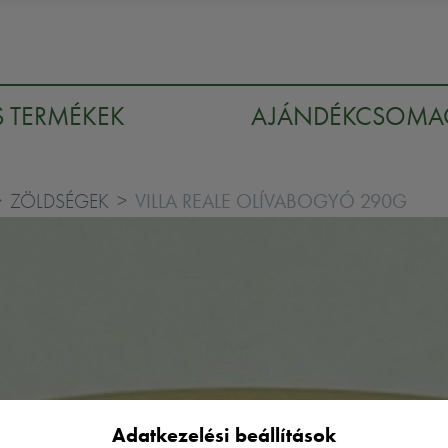
S TERMÉKEK
AJÁNDÉKCSOM
VILLA REALE OLÍVABOGYÓ 290G
ZÖLDSÉGEK
Adatkezelési beállítások