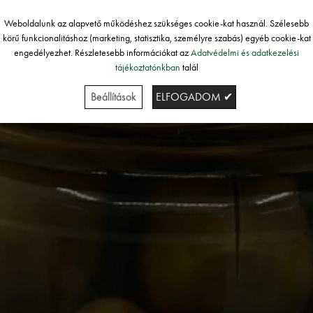
Weboldalunk az alapvető működéshez szükséges cookie-kat használ. Szélesebb
körű funkcionalitáshoz (marketing, statisztika, személyre szabás) egyéb cookie-kat
engedélyezhet. Részletesebb információkat az
Adatvédelmi és adatkezelési
tájékoztatónkban
talál
Beállítások
ELFOGADOM ✔