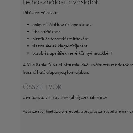
Felhasználási javaslatok
Tökéletes választás:
antipasti tálakhoz és tapasokhoz
friss salátákhoz
pizzák és focacciák feltéteként
tésztás ételek kiegészítőjeként
borok és aperitifek mellé könnyű snackként
A Villa Reale Olive al Naturale ideális választás mindazok 
használható alapanyag formájában.
ÖSSZETEVŐK
olívabogyó, víz, só , savszabályozó: citromsav
Az összetevők tájékoztató jellegűek, a végső összetevőket a termék ci