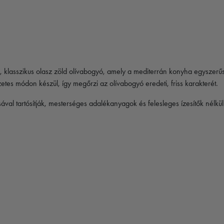
klasszikus olasz zöld olívabogyó, amely a mediterrán konyha egyszerűsé
zetes módon készül, így megőrzi az olívabogyó eredeti, friss karakterét.
ával tartósítják, mesterséges adalékanyagok és felesleges ízesítők nélkül