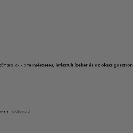
számára, akik a
természetes, letisztult ízeket és az olasz gaszt
mkéjén találja majd