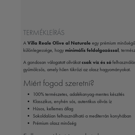
TERMÉKLEÍRÁS
A
Villa Reale Olive al Naturale
egy prémium minőségű, 
különlegessége, hogy
minimális feldolgozással
, termés
A gondosan válogatott olívákat
csak víz és só
felhasználás
gyümölcsös, amely hűen tükrözi az olasz hagyományokat.
Miért fogod szeretni?
100% természetes, adalékanyag-mentes készítés
Klasszikus, enyhén sós, autentikus olívás íz
Húsos, kellemes állag
Sokoldalúan felhasználható a mediterrán konyhában
Prémium olasz minőség