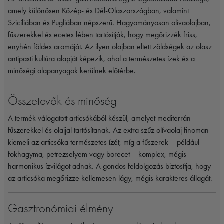
amely különösen Közép- és Dél-Olaszországban, valamint
Szicíliában és Pugliában népszerű. Hagyományosan olívaolajban,
fűszerekkel és ecetes lében tartósítják, hogy megőrizzék friss,
enyhén földes aromáját. Az ilyen olajban eltett zöldségek az olasz
antipasti kultúra alapját képezik, ahol a természetes ízek és a
minőségi alapanyagok kerülnek előtérbe.
Összetevők és minőség
A termék válogatott articsókából készül, amelyet mediterrán
fűszerekkel és olajjal tartósítanak. Az extra szűz olívaolaj finoman
kiemeli az articsóka természetes ízét, míg a fűszerek – például
fokhagyma, petrezselyem vagy borecet – komplex, mégis
harmonikus ízvilágot adnak. A gondos feldolgozás biztosítja, hogy
az articsóka megőrizze kellemesen lágy, mégis karakteres állagát.
Gasztronómiai élmény