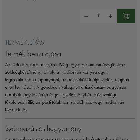
Mennyiség:
TERMÉKLEÍRÁS
Termék bemutatása
Az Orto d'Autore articsóka 190g egy prémium minőségű olasz
zöldségkészítmény, amely a mediterrán konyha egyik
legikonikusabb alapanyagát, az articsókát kínálja ízletes, olajban
eltett formában. A gondosan válogatott articsókaszív és zsenge
darabok lágy textúrája és jellegzetes, enyhén diós ízvilága
tökéletesen illik antipasti tálakhoz, salátákhoz vagy mediterrán
főételekhez.
Származás és hagyomány
Az articsóka az olasz gasztronómia egyik legfontosabb zöldsége,