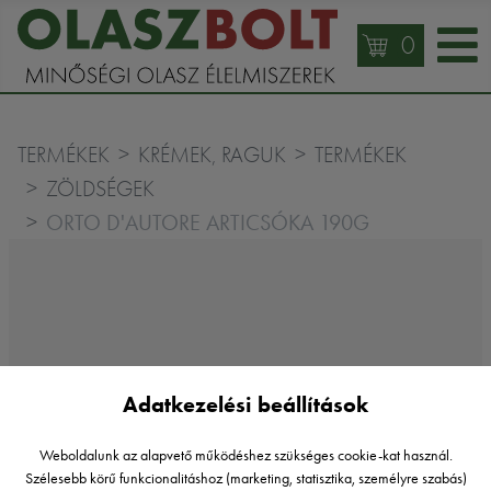
0
TERMÉKEK
KRÉMEK, RAGUK
TERMÉKEK
ZÖLDSÉGEK
ORTO D'AUTORE ARTICSÓKA 190G
Adatkezelési beállítások
Weboldalunk az alapvető működéshez szükséges cookie-kat használ.
Szélesebb körű funkcionalitáshoz (marketing, statisztika, személyre szabás)