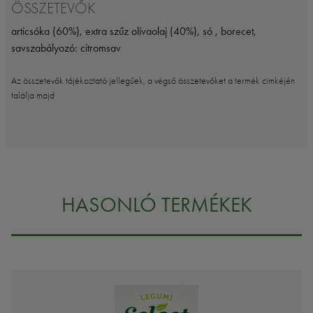
ÖSSZETEVŐK
articsóka (60%), extra szűz olívaolaj (40%), só , borecet,
savszabályozó: citromsav
Az összetevők tájékoztató jellegűek, a végső összetevőket a termék cimkéjén
találja majd
HASONLÓ TERMÉKEK