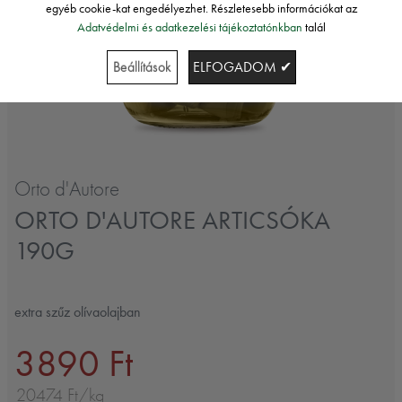
egyéb cookie-kat engedélyezhet. Részletesebb információkat az
Adatvédelmi és adatkezelési tájékoztatónkban
talál
Beállítások
ELFOGADOM ✔
Orto d'Autore
ORTO D'AUTORE ARTICSÓKA
190G
extra szűz olívaolajban
3890 Ft
20474 Ft/kg