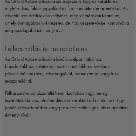
Az Orto d'Autore articsóka íze egyszerre lágy és karakteres,
enyhén diós, földes jegyekkel és finom mediterrán aromákkal. Az
olívaolajban érlelt textúra selymes, mégis határozott falatot ad,
amely önmagában is élvezetes, de más összetevőkkel kombinálva
még gazdagabb ízélményt nyújt.
Felhasználás és receptötletek
Az Orto d'Autore articsóka ideális antipasti tálakhoz,
bruschettákhoz, salátákhoz és tésztaételekhez. Kiválóan
párosítható sonkával, olívabogyóval, parmezánnal vagy friss
mozzarellával.
Felhasználhatod pizzafeltétként, rizottóban vagy meleg
tésztaételekben is, ahol mediterrán karaktert ad az ételnek. Egy
pohár száraz fehérbor vagy prosecco mellett igazi olasz aperitivo
élményt kínál.