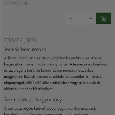
6990 Ft/db
Mennyiség:
TERMÉKLEÍRÁS
Termék bemutatása
A Taroni bambusz + kerámia vágódeszka praktikus és stílusos
kiegészítője minden modern konyhának. A természetes bambusz
és az elegáns kerámia kombinációja nemcsak esztétikus
megjelenést biztosít, hanem sokoldalú felhasználást is. Ideális
alapanyagok előkészítéséhez, tálaláshoz vagy akár sajtok és
előételek elegáns kínálásához.
Származás és hagyomány
A bambusz régóta kedvelt alapanyag a konyhai eszközök
készítésében tartóssága, természetes megjelenése és