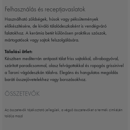
Felhasználás és receptjavaslatok
Használható zöldségek, húsok vagy péksütemények
előkészítésére, de kiváló tálalódeszkaként is vendégváró
falatokhoz. A kerámia betét különösen praktikus szószok,
mártogatósok vagy sajtok felszolgálására.
Tálalási ötlet:
Készítsen mediterrán antipasti tálat friss sajtokkal, olívabogyóval,
szárított paradicsommal, olasz felvágottakkal és ropogós grissinivel
a Taroni vágódeszkán tálalva. Elegáns és hangulatos megoldás
baráti összejövetelekhez vagy borozásokhoz.
ÖSSZETEVŐK
Az összetevők tájékoztató jellegűek, a végső összetevőket a termék cimkéjén
találja majd