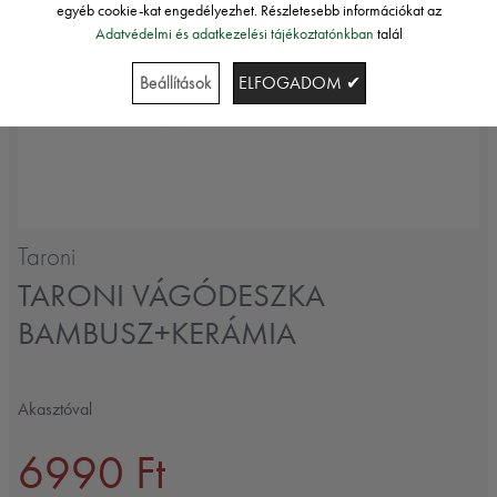
egyéb cookie-kat engedélyezhet. Részletesebb információkat az
Adatvédelmi és adatkezelési tájékoztatónkban
talál
Beállítások
ELFOGADOM ✔
Taroni
TARONI VÁGÓDESZKA
BAMBUSZ+KERÁMIA
Akasztóval
6990 Ft