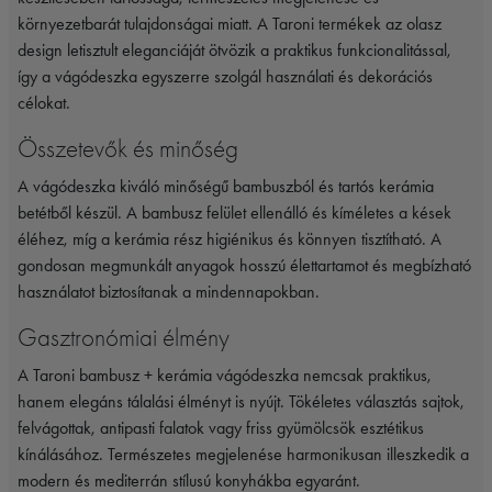
környezetbarát tulajdonságai miatt. A Taroni termékek az olasz
design letisztult eleganciáját ötvözik a praktikus funkcionalitással,
így a vágódeszka egyszerre szolgál használati és dekorációs
célokat.
Összetevők és minőség
A vágódeszka kiváló minőségű bambuszból és tartós kerámia
betétből készül. A bambusz felület ellenálló és kíméletes a kések
éléhez, míg a kerámia rész higiénikus és könnyen tisztítható. A
gondosan megmunkált anyagok hosszú élettartamot és megbízható
használatot biztosítanak a mindennapokban.
Gasztronómiai élmény
A Taroni bambusz + kerámia vágódeszka nemcsak praktikus,
hanem elegáns tálalási élményt is nyújt. Tökéletes választás sajtok,
felvágottak, antipasti falatok vagy friss gyümölcsök esztétikus
kínálásához. Természetes megjelenése harmonikusan illeszkedik a
modern és mediterrán stílusú konyhákba egyaránt.