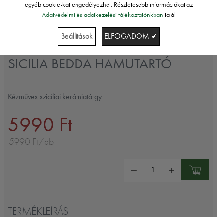
egyéb cookie-kat engedélyezhet. Részletesebb információkat az
Adatvédelmi és adatkezelési tájékoztatónkban
talál
Beállítások
ELFOGADOM ✔
Sicilia Bedda
SICILIA BEDDA HAMUTARTÓ
Kézműves szicíliai kerámiatárgy
5990 Ft
5990 Ft/db
Mennyiség:
TERMÉKLEÍRÁS