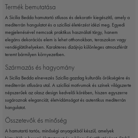
Termék bemutatása
A Sicilia Bedda hamutartó stílusos és dekoratív kiegészítő, amely a
mediterrán hangulatot és a szicíliai életérzést idézi meg. Egyedi
megjelenésével nemcsak praktikus használati tárgy, hanem
elegáns dekorációs elem is lehet otthonokban, teraszokon vagy
vendéglátóhelyeken. Karakteres dizájnja különleges atmoszférát
teremt bármilyen környezetben.
Származás és hagyomány
A Sicilia Bedda elnevezés Szicília gazdag kulturális örökségére és
mediterrán stílusára utal. A szicíliai motívumok és színek világszerte
népszerűek az olasz design kedvelői körében, hiszen egyszerre
sugároznak eleganciát, életvidámságot és autentikus mediterrán
hangulatot.
Összetevők és minőség
A hamutartó tartós, minőségi anyagokból készül, amelyek