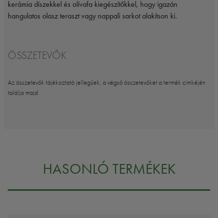
kerámia díszekkel és olívafa kiegészítőkkel, hogy igazán
hangulatos olasz teraszt vagy nappali sarkot alakítson ki.
ÖSSZETEVŐK
Az összetevők tájékoztató jellegűek, a végső összetevőket a termék cimkéjén
találja majd
HASONLÓ TERMÉKEK