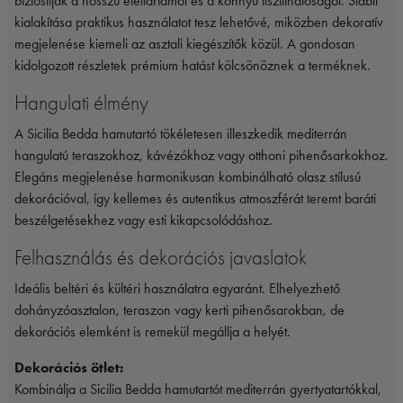
biztosítják a hosszú élettartamot és a könnyű tisztíthatóságot. Stabil
kialakítása praktikus használatot tesz lehetővé, miközben dekoratív
megjelenése kiemeli az asztali kiegészítők közül. A gondosan
kidolgozott részletek prémium hatást kölcsönöznek a terméknek.
Hangulati élmény
A Sicilia Bedda hamutartó tökéletesen illeszkedik mediterrán
hangulatú teraszokhoz, kávézókhoz vagy otthoni pihenősarkokhoz.
Elegáns megjelenése harmonikusan kombinálható olasz stílusú
dekorációval, így kellemes és autentikus atmoszférát teremt baráti
beszélgetésekhez vagy esti kikapcsolódáshoz.
Felhasználás és dekorációs javaslatok
Ideális beltéri és kültéri használatra egyaránt. Elhelyezhető
dohányzóasztalon, teraszon vagy kerti pihenősarokban, de
dekorációs elemként is remekül megállja a helyét.
Dekorációs ötlet:
Kombinálja a Sicilia Bedda hamutartót mediterrán gyertyatartókkal,