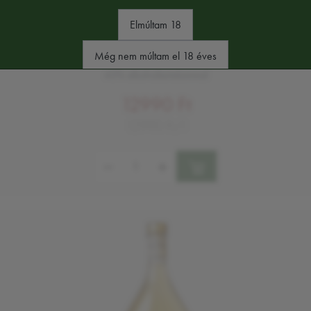
Elmúltam 18
BOTTEGA ALDO BARRICATA GRAPPA 1L
Még nem múltam el 18 éves
43% alkoholtartalommal
12990 Ft
12990 Ft/l
Mennyiség: