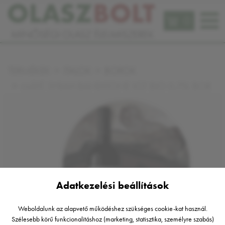
0
TERMÉKEK
ITALOK
BOROK
MÁTÉ SYRAH BANDITONE IGT BIO 0,75L BOR
Adatkezelési beállítások
Weboldalunk az alapvető működéshez szükséges cookie-kat használ.
Szélesebb körű funkcionalitáshoz (marketing, statisztika, személyre szabás)