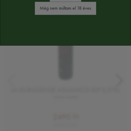
Még nem múltam el 18 éves
LA GURADIENSE AGLIANICO IGP 0,375L
száraz vörösbor
2490 Ft
6640 Ft/KG