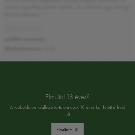
remekül párosítható például sajtokkal, sült vadhússal vagy akár egy
könnyű salátával is.
ÖSSZETEVŐK
szulfitot tartalmaz
Alkoholtartalom:
14,5%
Az összetevők tájékoztató jellegűek, a végső összetevőket a termék cimkéjén
találja majd
Elmúltál 18 éves?
A weboldalon található tartalom csak 18 éves kor felett érhető
HASONLÓ TERMÉKEK
el!
Elmúltam 18