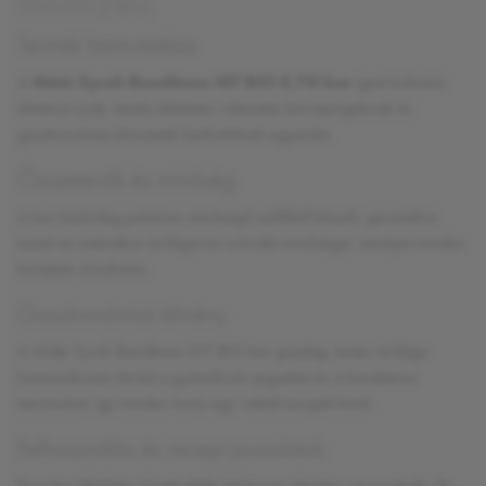
TERMÉKLEÍRÁS
Termék bemutatása
A
Máté Syrah Banditone IGT BIO 0,75l bor
igazi kulináris
élményt nyújt, amely tökéletes választás borrajongóknak és
gasztronómiai élvezetek kedvelőinek egyaránt.
Összetevők és minőség
A bor kizárólag prémium minőségű szőlőből készül, garantálva
ezzel az autentikus ízvilágot és a kiváló minőséget, amelyet minden
kortyban érezhetsz.
Gasztronómiai élmény
A Máté Syrah Banditone IGT BIO bor gazdag, testes ízvilága
harmonikusan ötvözi a gyümölcsös jegyeket és a karakteres
tanninokat, így minden korty egy valódi ízorgiát kínál.
Felhasználás és recept javaslatok
Ez a bor tökéletes kiegészítője lehet egy elegáns vacsorának, de