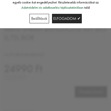
egyéb cookie-kat engedélyezhet. Részletesebb információkat az
Adatvédelmi és adatkezelési tájékoztatónkban
talál
Beállítások
ELFOGADOM ✔
Máté
MÁTÉ SYRAH BANDITONE IGT BIO
0,75L BOR
14,5% alkoholtartalommal
24990 Ft
33320 Ft/l
Értesítést kérek!