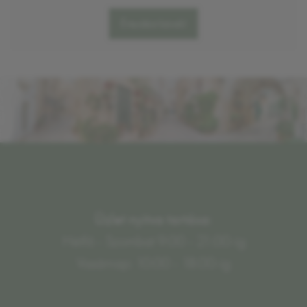
Értesítést kérek!
Üzlet nyitva tartása:
Hétfő - Szombat 9:00 - 21:00-ig
Vasárnap: 10:00 - 18:00-ig