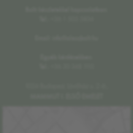
Bolti készletekkel kapcsolatban:
Tel.:
+36 1 505 5834
Email: info@olaszbolt.hu
Egyéb kérdésekben:
Tel.:
+36 30 348 1110
1024 Budapest, Lövőház u. 2-6.,
MAMMUT I. ELSŐ EMELET