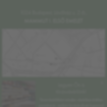
1024 Budapest, Lövőház u. 2-6.,
MAMMUT I. ELSŐ EMELET
×
Legyen Ön is
törzsvásárlónk!
Törzsvásárlóként minden vásárlása értékes
pontokat ér, amikért levásárolható kuponnal