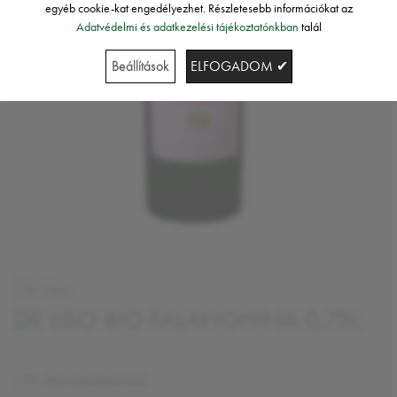
egyéb cookie-kat engedélyezhet. Részletesebb információkat az
Adatvédelmi és adatkezelési tájékoztatónkban
talál
Beállítások
ELFOGADOM ✔
De Liso
DE LISO BIO FALANGHINA 0,75L
13% alkoholtartalommal