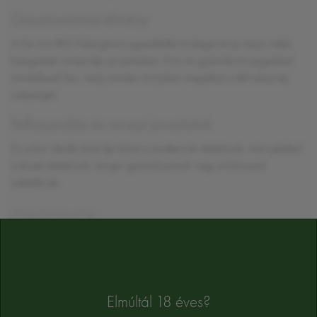
Gasztronómiai élmény
A De Liso BIO Falanghina egyedülálló ízvilágával az olasz vidék
hangulatát varázsolja az pohárba. Friss és gyümölcsös jegyekkel
rendelkező bor, mely minden kortyban megidézi a dél-olasz táj
szépségét.
Felhasználás és recept javaslatok
Ez a bor ideális kísérője lehet a mediterrán ételeknek, mint például
a tészta ételeknek, tenger gyümölcseinek vagy a könnyed
salátáknak.
ÖSSZETEVŐK
szulfitot tartalmaz
Alkoholtartalom:
13%
Az összetevők tájékoztató jellegűek, a végső összetevőket a termék cimkéjén
Elmúltál 18 éves?
találja majd