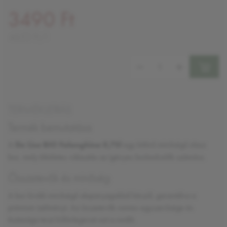
3490 Ft
4653 Ft/l
Mennyiség:
TERMÉKLEÍRÁS
Termék bemutatása
A
De Liso BIO Falanghina 0,75l
egy kitűnő minőségű olasz
bor, mely tökéletes választás az igényes borkedvelők számára.
Összetevők és minőség
A bor kiváló minőségű alapanyagokból készül, garantálva a
prémium ízélményt. Az összetevők nemes egyszerűsége és
tisztasága teszi különlegessé ezt a nedűt.