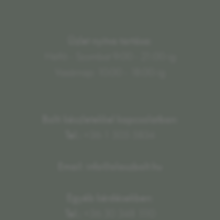
Üzlet nyitva tartása:
Hétfő - Szombat 9:00 - 21:00-ig
Vasárnap: 10:00 - 18:00-ig
Bolti készletekkel kapcsolatban:
Tel.:
+36 1 505 5834
Email: info@olaszbolt.hu
Egyéb kérdésekben:
Tel.:
+36 30 348 1110