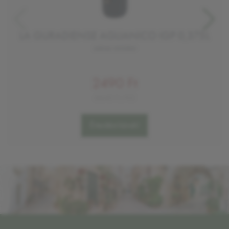
LA GURADIENSE AGLIANICO IGP 0,375L
száraz vörösbor
2490 Ft
6640 Ft/KG
Értesítést kérek!