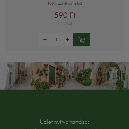
100% szardíniai tejből
590 Ft
1 Ft/KG
Mennyiség:
Üzlet nyitva tartása: