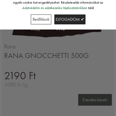
egyéb cookie-kat engedélyezhet. Részletesebb információkat az
Adatvédelmi és adatkezelési tájékoztatónkban
talál
Beállítások
ELFOGADOM ✔
Rana
RANA GNOCCHETTI 500G
2190 Ft
4380 Ft/kg
Értesítést kérek!