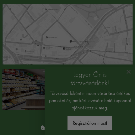
×
Legyen Ön is
törzsvásárlónk!
Törzsvásárlóként minden vásárlása értékes
pontokat ér, amikért levásárolható kuponnal
ajándékozzuk meg.
Regisztráljon most!
Süti beállítások módosítása