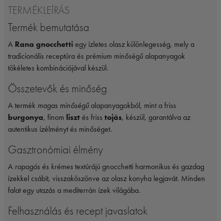
TERMÉKLEÍRÁS
Termék bemutatása
A
Rana gnocchetti
egy ízletes olasz különlegesség, mely a
tradicionális receptúra és prémium minőségű alapanyagok
tökéletes kombinációjával készül.
Összetevők és minőség
A termék
magas minőségű
alapanyagokból, mint a friss
burgonya
, finom
liszt
és friss
tojás
, készül, garantálva az
autentikus ízélményt és minőséget.
Gasztronómiai élmény
A
ropogós és krémes
textúrájú gnocchetti harmonikus és gazdag
ízekkel csábít, visszaköszönve az olasz konyha legjavát. Minden
falat egy utazás a mediterrán ízek világába.
Felhasználás és recept javaslatok