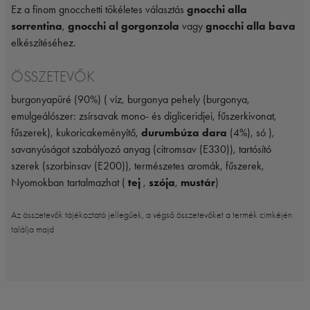
Ez a finom gnocchetti tökéletes választás
gnocchi alla
sorrentina
,
gnocchi al gorgonzola
vagy
gnocchi alla bava
elkészítéséhez.
ÖSSZETEVŐK
burgonyapüré (90%) ( víz, burgonya pehely (burgonya,
emulgeálószer: zsírsavak mono- és digliceridjei, fűszerkivonat,
fűszerek), kukoricakeményítő,
durumbúza dara
(4%), só ),
savanyúságot szabályozó anyag (citromsav (E330)), tartósító
szerek (szorbinsav (E200)), természetes aromák, fűszerek,
Nyomokban tartalmazhat (
tej
,
szója
,
mustár
)
Az összetevők tájékoztató jellegűek, a végső összetevőket a termék cimkéjén
találja majd