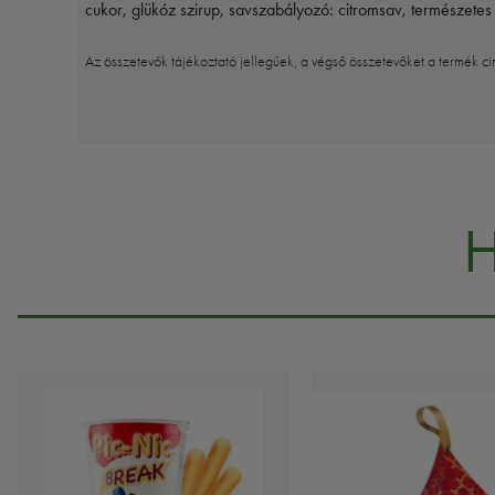
cukor, glükóz szirup, savszabályozó: citromsav, természete
Az összetevők tájékoztató jellegűek, a végső összetevőket a termék ci