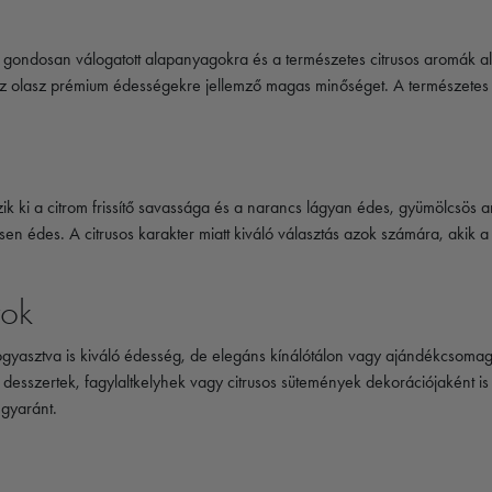
 a gondosan válogatott alapanyagokra és a természetes citrusos aromák al
az olasz prémium édességekre jellemző magas minőséget. A természetes 
k ki a citrom frissítő savassága és a narancs lágyan édes, gyümölcsös a
sen édes. A citrusos karakter miatt kiváló választás azok számára, aki
tok
gyasztva is kiváló édesség, de elegáns kínálótálon vagy ajándékcsomag 
desszertek, fagylaltkelyhek vagy citrusos sütemények dekorációjaként is 
gyaránt.