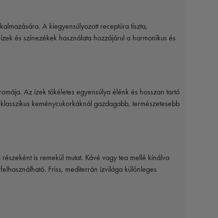
kalmazására. A kiegyensúlyozott receptúra tiszta,
ízek és színezékek használata hozzájárul a harmonikus és
romája. Az ízek tökéletes egyensúlya élénk és hosszan tartó
k a klasszikus keménycukorkáknál gazdagabb, természetesebb
részeként is remekül mutat. Kávé vagy tea mellé kínálva
felhasználható. Friss, mediterrán ízvilága különleges