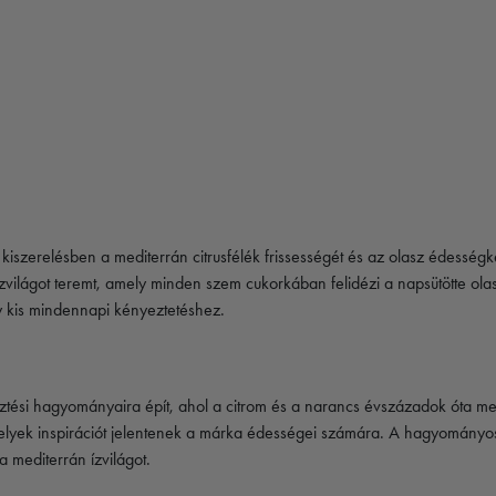
iszerelésben a mediterrán citrusfélék frissességét és az olasz édességk
zvilágot teremt, amely minden szem cukorkában felidézi a napsütötte olas
y kis mindennapi kényeztetéshez.
ztési hagyományaira épít, ahol a citrom és a narancs évszázadok óta me
amelyek inspirációt jelentenek a márka édességei számára. A hagyományo
a mediterrán ízvilágot.