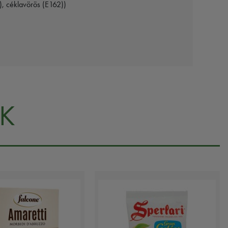
), céklavörös (E162))
K