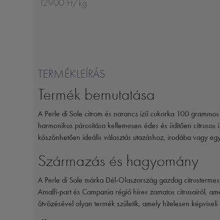
12900 Ft/kg
TERMÉKLEÍRÁS
Termék bemutatása
A Perle di Sole citrom és narancs ízű cukorka 100 grammos k
harmonikus párosítása kellemesen édes és üdítően citrusos í
köszönhetően ideális választás utazáshoz, irodába vagy eg
Származás és hagyomány
A Perle di Sole márka Dél-Olaszország gazdag citrustermes
Amalfi-part és Campania régió híres zamatos citrusairól, 
ötvözésével olyan termék születik, amely hitelesen képviseli 