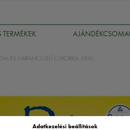
S TERMÉKEK
AJÁNDÉKCSOM
TROM ÉS NARANCS ÍZŰ CUKORKA 100G
Adatkezelési beállítások