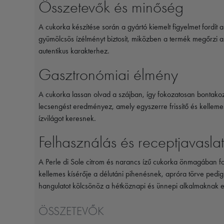
Összetevők és minőség
A cukorka készítése során a gyártó kiemelt figyelmet fordít
gyümölcsös ízélményt biztosít, miközben a termék megőrzi 
autentikus karakterhez.
Gasztronómiai élmény
A cukorka lassan olvad a szájban, így fokozatosan bontakozi
lecsengést eredményez, amely egyszerre frissítő és kelleme
ízvilágot keresnek.
Felhasználás és receptjavasla
A Perle di Sole citrom és narancs ízű cukorka önmagában fo
kellemes kísérője a délutáni pihenésnek, apróra törve pedig 
hangulatot kölcsönöz a hétköznapi és ünnepi alkalmaknak e
ÖSSZETEVŐK