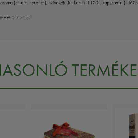
s aroma (citrom, narancs), színezék (kurkumin (E100), kapszantin (E160c
mkéjén találja majd
HASONLÓ TERMÉKE