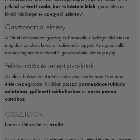
például az
érett szőlő
,
bor
és
kóstoló lélek
, garantálva az
kiváló minőséget és az egyedi ízélményt.
Gasztronómiai élmény
A Giusti balzsamecet gazdag és harmonikus ízvilága tökéletesen
megidézi az olasz konyha tradicionális jegyeit. Az egyedülálló
aromavilág minden falattal új gasztronómiai élményt nyújt.
Felhasználás és recept javaslatok
Az olasz balzsamecet ideális választás mindennapi és ünnepi
ételekhez egyaránt. Kiválóan passzol
parmezános rukkola
salátához
,
grillezett csirkehúshoz
és
epres panna
cottához
.
ÖSSZETEVŐK
borecet, főtt szőlőmust,
szulfit
Az összetevők tájékoztató jellegűek, a végső összetevőket a termék cimkéjén