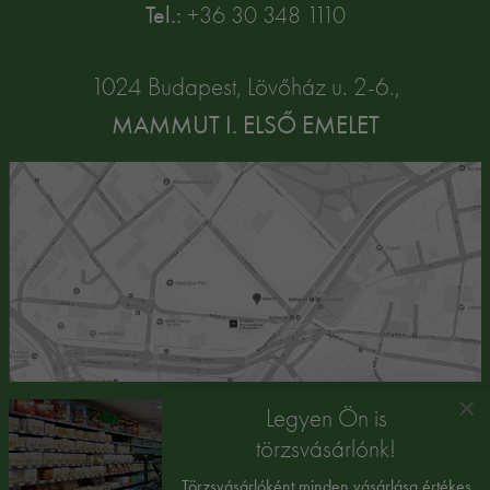
Tel.:
+36 30 348 1110
1024 Budapest, Lövőház u. 2-6.,
MAMMUT I. ELSŐ EMELET
×
Legyen Ön is
törzsvásárlónk!
Törzsvásárlóként minden vásárlása értékes