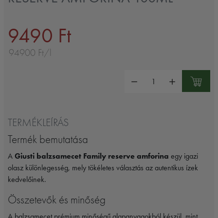
9490 Ft
94900 Ft/l
Mennyiség:
TERMÉKLEÍRÁS
Termék bemutatása
A
Giusti balzsamecet Family reserve amforina
egy igazi
olasz különlegesség, mely tökéletes választás az autentikus ízek
kedvelőinek.
Összetevők és minőség
A balzsamecet prémium minőségű alapanyagokból készül, mint