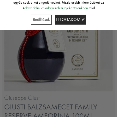
egyéb cookie-kat engedélyezhet. Részletesebb információkat az
Adatvédelmi és adatkezelési tájékoztatónkban
talál
Beállítások
ELFOGADOM ✔
Giuseppe Giusti
GIUSTI BALZSAMECET FAMILY
RESERVE AMFORINA 100ML