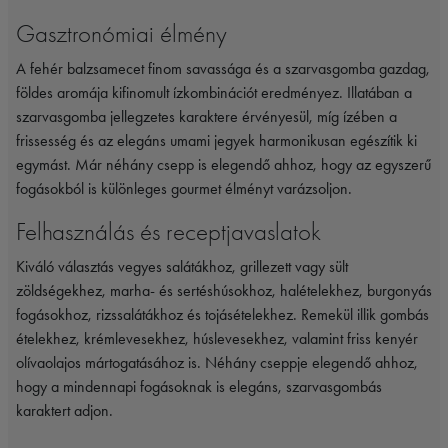
Gasztronómiai élmény
A fehér balzsamecet finom savassága és a szarvasgomba gazdag,
földes aromája kifinomult ízkombinációt eredményez. Illatában a
szarvasgomba jellegzetes karaktere érvényesül, míg ízében a
frissesség és az elegáns umami jegyek harmonikusan egészítik ki
egymást. Már néhány csepp is elegendő ahhoz, hogy az egyszerű
fogásokból is különleges gourmet élményt varázsoljon.
Felhasználás és receptjavaslatok
Kiváló választás vegyes salátákhoz, grillezett vagy sült
zöldségekhez, marha- és sertéshúsokhoz, halételekhez, burgonyás
fogásokhoz, rizssalátákhoz és tojásételekhez. Remekül illik gombás
ételekhez, krémlevesekhez, húslevesekhez, valamint friss kenyér
olívaolajos mártogatásához is. Néhány cseppje elegendő ahhoz,
hogy a mindennapi fogásoknak is elegáns, szarvasgombás
karaktert adjon.