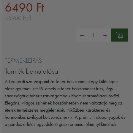
6490 Ft
25960 Ft/l
Mennyiség:
TERMÉKLEÍRÁS
Termék bemutatása
A Leonardi szarvasgombás fehér balzsamecet egy különleges
olasz gourmet ízesítő, amely a fehér balzsamecet friss, lágy
savasságát a fehér szarvasgomba kifinomult aromájával ötvözi.
Elegáns, világos színének köszönhetően nem változtatja meg az
ételek természetes megjelenését, miközben karakteres és
harmonikus ízvilágot kölcsönöz nekik. A prémium alapanyagok és
a gondos érlelés egyedülálló gasztronómiai élményt kínálnak.