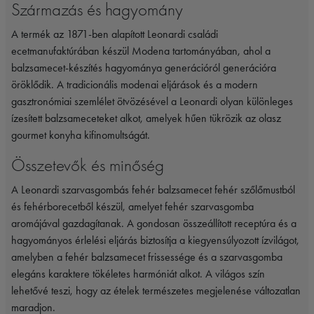
Származás és hagyomány
A termék az 1871-ben alapított Leonardi családi
ecetmanufaktúrában készül Modena tartományában, ahol a
balzsamecet-készítés hagyománya generációról generációra
öröklődik. A tradicionális modenai eljárások és a modern
gasztronómiai szemlélet ötvözésével a Leonardi olyan különleges
ízesített balzsameceteket alkot, amelyek hűen tükrözik az olasz
gourmet konyha kifinomultságát.
Összetevők és minőség
A Leonardi szarvasgombás fehér balzsamecet fehér szőlőmustból
és fehérborecetből készül, amelyet fehér szarvasgomba
aromájával gazdagítanak. A gondosan összeállított receptúra és a
hagyományos érlelési eljárás biztosítja a kiegyensúlyozott ízvilágot,
amelyben a fehér balzsamecet frissessége és a szarvasgomba
elegáns karaktere tökéletes harmóniát alkot. A világos szín
lehetővé teszi, hogy az ételek természetes megjelenése változatlan
maradjon.