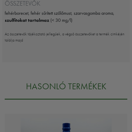
ÖSSZETEVŐK
fehérborecet, fehér sűrített szőlőmust, szarvasgomba aroma,
szulfitokat tartalmaz
(< 30 mg/l)
Az összetevők tájékoztató jellegűek, a végső összetevőket a termék cimkéjén
találja majd
HASONLÓ TERMÉKEK