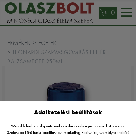
0
TERMÉKEK
ECETEK
LEONARDI SZARVASGOMBÁS FEHÉR
BALZSAMECET 250ML
Adatkezelési beállítások
Weboldalunk az alapvető működéshez szükséges cookie-kat használ.
Szélesebb körű funkcionalitáshoz (marketing, statisztika, személyre szabás)