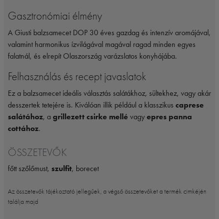
Gasztronómiai élmény
A Giusti balzsamecet DOP 30 éves gazdag és intenzív aromájával,
valamint harmonikus ízvilágával magával ragad minden egyes
falatnál, és elrepít Olaszország varázslatos konyhájába.
Felhasználás és recept javaslatok
Ez a balzsamecet ideális választás salátákhoz, sültekhez, vagy akár
desszertek tetejére is. Kiválóan illik például a klasszikus
caprese
salátához
, a
grillezett csirke mellé
vagy
epres panna
cottához
.
ÖSSZETEVŐK
főtt szőlőmust,
szulfit
, borecet
Az összetevők tájékoztató jellegűek, a végső összetevőket a termék cimkéjén
találja majd