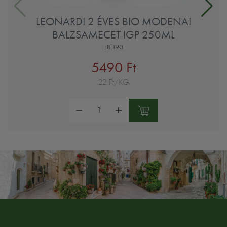
LEONARDI 2 ÉVES BIO MODENAI
BALZSAMECET IGP 250ML
LBl190
5490 Ft
22 Ft/KG
Mennyiség: