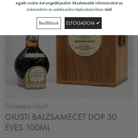
egyéb cookie-kat engedélyezhet. Részletesebb információkat az
Adatvédelmi és adatkezelési tájékoztatónkban
talál
Beállítások
ELFOGADOM ✔
Giuseppe Giusti
GIUSTI BALZSAMECET DOP 30
ÉVES 100ML