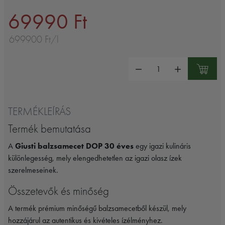
69990 Ft
699900 Ft/l
Mennyiség:
TERMÉKLEÍRÁS
Termék bemutatása
A
Giusti balzsamecet DOP 30 éves
egy igazi kulináris
különlegesség, mely elengedhetetlen az igazi olasz ízek
szerelmeseinek.
Összetevők és minőség
A termék prémium minőségű balzsamecetből készül, mely
hozzájárul az autentikus és kivételes ízélményhez.