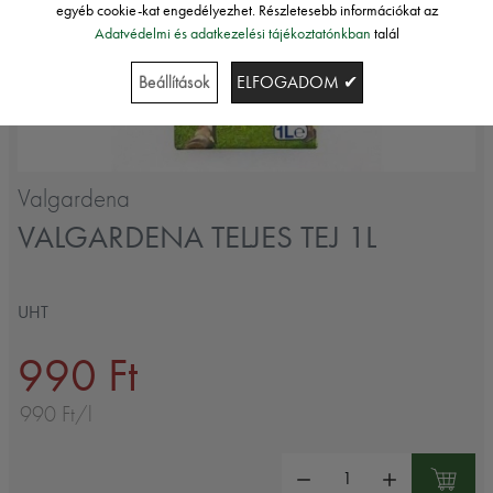
egyéb cookie-kat engedélyezhet. Részletesebb információkat az
Adatvédelmi és adatkezelési tájékoztatónkban
talál
Beállítások
ELFOGADOM ✔
Valgardena
VALGARDENA TELJES TEJ 1L
UHT
990 Ft
990 Ft/l
Mennyiség: