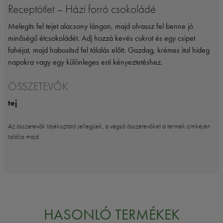
Receptötlet – Házi forró csokoládé
Melegíts fel tejet alacsony lángon, majd olvassz fel benne jó
minőségű étcsokoládét. Adj hozzá kevés cukrot és egy csipet
fahéjat, majd habosítsd fel tálalás előtt. Gazdag, krémes ital hideg
napokra vagy egy különleges esti kényeztetéshez.
ÖSSZETEVŐK
tej
Az összetevők tájékoztató jellegűek, a végső összetevőket a termék cimkéjén
találja majd
HASONLÓ TERMÉKEK