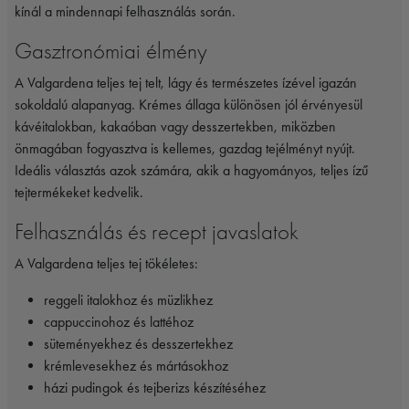
kínál a mindennapi felhasználás során.
Gasztronómiai élmény
A Valgardena teljes tej telt, lágy és természetes ízével igazán
sokoldalú alapanyag. Krémes állaga különösen jól érvényesül
kávéitalokban, kakaóban vagy desszertekben, miközben
önmagában fogyasztva is kellemes, gazdag tejélményt nyújt.
Ideális választás azok számára, akik a hagyományos, teljes ízű
tejtermékeket kedvelik.
Felhasználás és recept javaslatok
A Valgardena teljes tej tökéletes:
reggeli italokhoz és müzlikhez
cappuccinohoz és lattéhoz
süteményekhez és desszertekhez
krémlevesekhez és mártásokhoz
házi pudingok és tejberizs készítéséhez