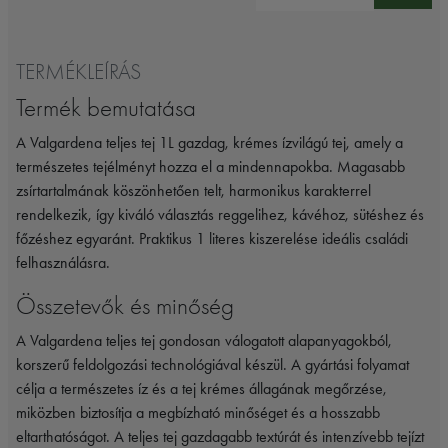
TERMÉKLEÍRÁS
Termék bemutatása
A Valgardena teljes tej 1L gazdag, krémes ízvilágú tej, amely a
természetes tejélményt hozza el a mindennapokba. Magasabb
zsírtartalmának köszönhetően telt, harmonikus karakterrel
rendelkezik, így kiváló választás reggelihez, kávéhoz, sütéshez és
főzéshez egyaránt. Praktikus 1 literes kiszerelése ideális családi
felhasználásra.
Összetevők és minőség
A Valgardena teljes tej gondosan válogatott alapanyagokból,
korszerű feldolgozási technológiával készül. A gyártási folyamat
célja a természetes íz és a tej krémes állagának megőrzése,
miközben biztosítja a megbízható minőséget és a hosszabb
eltarthatóságot. A teljes tej gazdagabb textúrát és intenzívebb tejízt