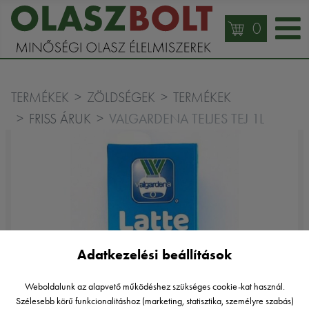
0
TERMÉKEK
ZÖLDSÉGEK
TERMÉKEK
VALGARDENA TELJES TEJ 1L
FRISS ÁRUK
Adatkezelési beállítások
Weboldalunk az alapvető működéshez szükséges cookie-kat használ.
Szélesebb körű funkcionalitáshoz (marketing, statisztika, személyre szabás)