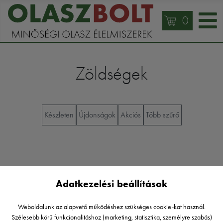
0
Zöldségek
Készleten
Újdonságok
Akciós
Több szűrő
Adatkezelési beállítások
4. oldal / 4
Weboldalunk az alapvető működéshez szükséges cookie-kat használ.
Első
Előző
1
2
3
4
Következő
Utolsó
Szélesebb körű funkcionalitáshoz (marketing, statisztika, személyre szabás)