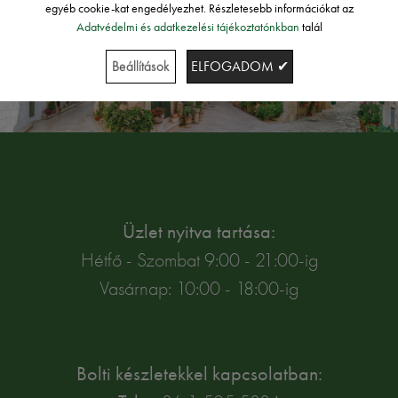
egyéb cookie-kat engedélyezhet. Részletesebb információkat az
Adatvédelmi és adatkezelési tájékoztatónkban
talál
Beállítások
ELFOGADOM ✔
Üzlet nyitva tartása:
Hétfő - Szombat 9:00 - 21:00-ig
Vasárnap: 10:00 - 18:00-ig
Bolti készletekkel kapcsolatban: