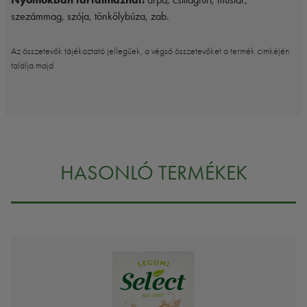
szezámmag, szója, tönkölybúza, zab.
Az összetevők tájékoztató jellegűek, a végső összetevőket a termék cimkéjén
találja majd
HASONLÓ TERMÉKEK