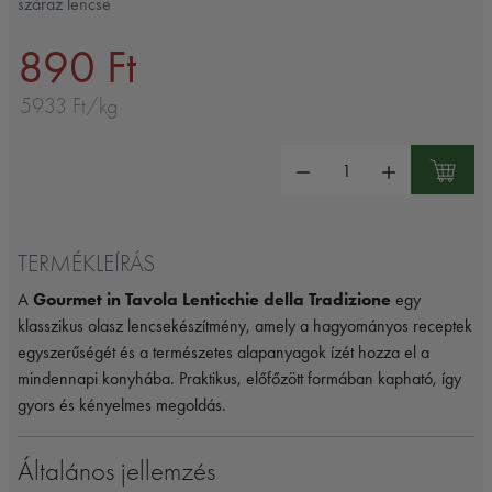
száraz lencse
890 Ft
5933 Ft/kg
Mennyiség:
TERMÉKLEÍRÁS
A
Gourmet in Tavola Lenticchie della Tradizione
egy
klasszikus olasz lencsekészítmény, amely a hagyományos receptek
egyszerűségét és a természetes alapanyagok ízét hozza el a
mindennapi konyhába. Praktikus, előfőzött formában kapható, így
gyors és kényelmes megoldás.
Általános jellemzés