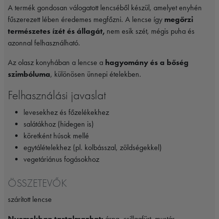
A termék gondosan válogatott lencséből készül, amelyet enyhén
fűszerezett lében éredemes megfőzni. A lencse így
megőrzi
természetes ízét és állagát,
nem esik szét, mégis puha és
azonnal felhasználható.
Az olasz konyhában a lencse a
hagyomány és a bőség
szimbóluma
, különösen ünnepi ételekben.
Felhasználási javaslat
levesekhez és főzelékekhez
salátákhoz (hidegen is)
köretként húsok mellé
egytálételekhez (pl. kolbásszal, zöldségekkel)
vegetáriánus fogásokhoz
ÖSSZETEVŐK
szárított lencse
Nyomokban tartalmazhat:
árpa, csillagfürt, mustár,