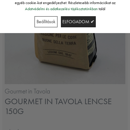
egyéb cookie-kat engedélyezhet. Részletesebb információkat az
Adatvédelmi és adatkezelési tájékoztatónkban
talál
Beállítások
ELFOGADOM ✔
Gourmet in Tavola
GOURMET IN TAVOLA LENCSE
150G