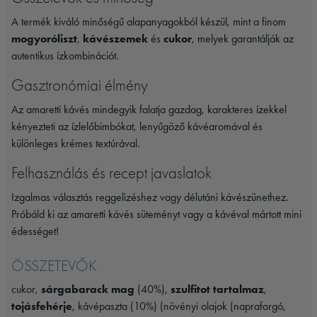
A termék kiváló minőségű alapanyagokból készül, mint a finom
mogyoróliszt
,
kávészemek
és
cukor
, melyek garantálják az
autentikus ízkombinációt.
Gasztronómiai élmény
Az amaretti kávés mindegyik falatja gazdag, karakteres ízekkel
kényezteti az ízlelőbimbókat, lenyűgöző kávéaromával és
különleges krémes textúrával.
Felhasználás és recept javaslatok
Izgalmas választás reggelizéshez vagy délutáni kávészünethez.
Próbáld ki az amaretti kávés süteményt vagy a kávéval mártott mini
édességet!
ÖSSZETEVŐK
cukor,
sárgabarack mag
(40%),
szulfitot tartalmaz
,
tojásfehérje
, kávépaszta (10%) (növényi olajok (napraforgó,