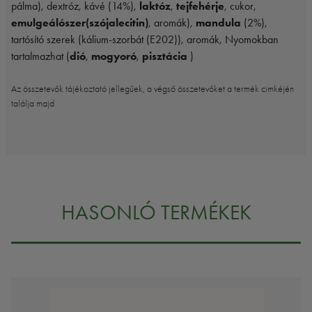
pálma), dextróz, kávé (14%),
laktóz
,
tejfehérje
, cukor,
emulgeálószer(szójalecitin)
, aromák),
mandula
(2%),
tartósító szerek (kálium-szorbát (E202)), aromák, Nyomokban
tartalmazhat (
dió
,
mogyoró
,
pisztácia
)
Az összetevők tájékoztató jellegűek, a végső összetevőket a termék cimkéjén
találja majd
HASONLÓ TERMÉKEK