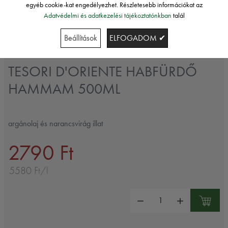
egyéb cookie-kat engedélyezhet. Részletesebb információkat az
Adatvédelmi és adatkezelési tájékoztatónkban
talál
Beállítások
ELFOGADOM ✔
Tesori dOriente
TESORI D'ORIENTE HABFÜRDŐ
HAMMAM 500ML
argánolaj és narancsvirág illat
2790 Ft
5580 Ft/l
Mennyiség: