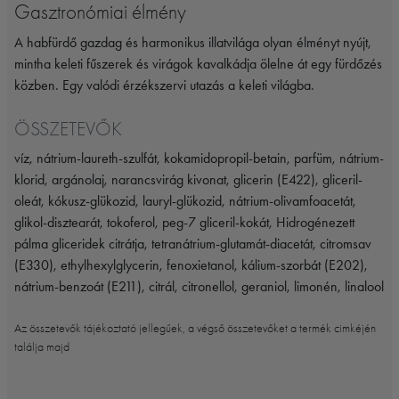
Gasztronómiai élmény
A habfürdő gazdag és harmonikus illatvilága olyan élményt nyújt,
mintha keleti fűszerek és virágok kavalkádja ölelne át egy fürdőzés
közben. Egy valódi érzékszervi utazás a keleti világba.
ÖSSZETEVŐK
víz, nátrium-laureth-szulfát, kokamidopropil-betain, parfüm, nátrium-
klorid, argánolaj, narancsvirág kivonat, glicerin (E422), gliceril-
oleát, kókusz-glükozid, lauryl-glükozid, nátrium-olivamfoacetát,
glikol-disztearát, tokoferol, peg-7 gliceril-kokát, Hidrogénezett
pálma gliceridek citrátja, tetranátrium-glutamát-diacetát, citromsav
(E330), ethylhexylglycerin, fenoxietanol, kálium-szorbát (E202),
nátrium-benzoát (E211), citrál, citronellol, geraniol, limonén, linalool
Az összetevők tájékoztató jellegűek, a végső összetevőket a termék cimkéjén
találja majd