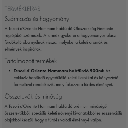
TERMÉKLEÍRÁS
Származás és hagyomány
A Tesori d'Oriente Hammam habfürdő Olaszország Piemonte
régiójából származik. A termék gyökerei a hagyományos olasz
fürdőkultúrába nyúlnak vissza, melyeket a keleti aromák és
élmények inspiráltak.
Tartalmazott termékek
Tesori d'Oriente Hammam habfürdő 500ml:
Az
exkluzív habfürdő egyedülálló keleti illatokkal és kényeztető
formulával rendelkezik, mely fokozza a fürdés élményét.
Összetevők és minőség
A Tesori d'Oriente Hammam habfürdő prémium minőségű
összetevőkből, speciális keleti növényi kivonatokból és esszenciális
olajokból készül, hogy a fürdés valódi élménnyé váljon.