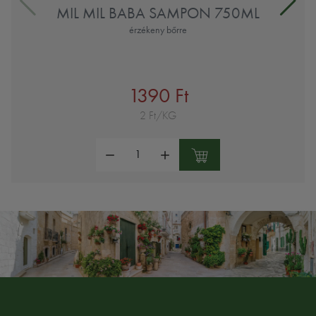
MIL MIL BABA SAMPON 750ML
érzékeny bőrre
1390 Ft
2 Ft/KG
Mennyiség: