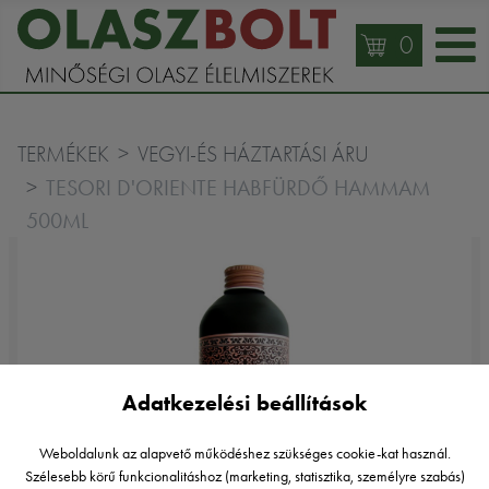
0
TERMÉKEK
VEGYI-ÉS HÁZTARTÁSI ÁRU
TESORI D'ORIENTE HABFÜRDŐ HAMMAM
500ML
Adatkezelési beállítások
Weboldalunk az alapvető működéshez szükséges cookie-kat használ.
Szélesebb körű funkcionalitáshoz (marketing, statisztika, személyre szabás)