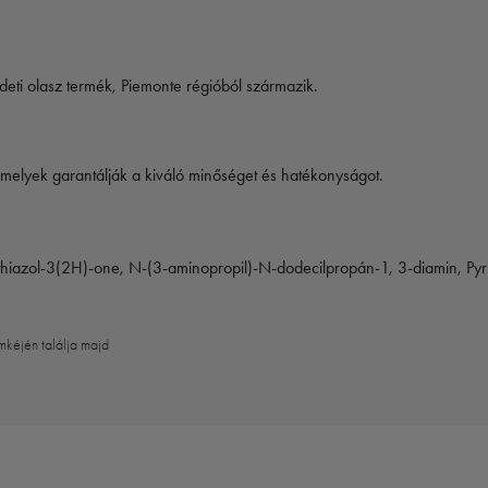
ti olasz termék, Piemonte régióból származik.
elyek garantálják a kiváló minőséget és hatékonyságot.
thiazol-3(2H)-one, N-(3-aminopropil)-N-dodecilpropán-1, 3-diamin, Pyridin
mkéjén találja majd