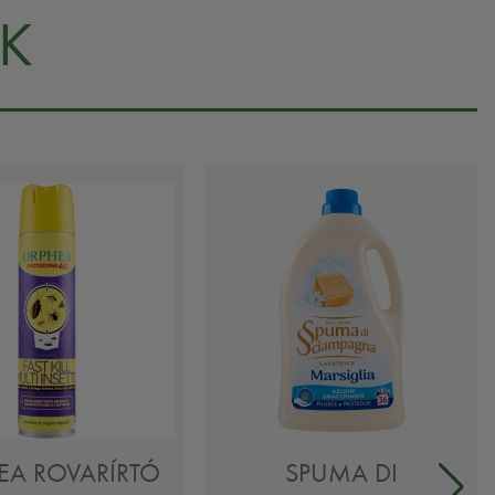
K
EA ROVARÍRTÓ
SPUMA DI