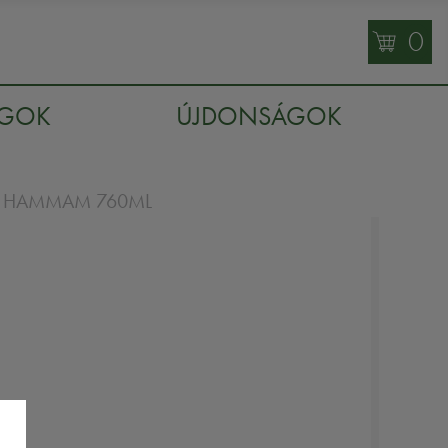
0
AGOK
ÚJDONSÁGOK
M HAMMAM 760ML