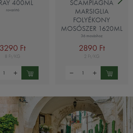
RAY 400ML
SCAMPIAGNA
MARSIGLIA
rovarírtó
FOLYÉKONY
MOSÓSZER 1620ML
36 mosáshoz
3290 Ft
2890 Ft
8 Ft/KG
2 Ft/KG
ség:
Mennyiség: