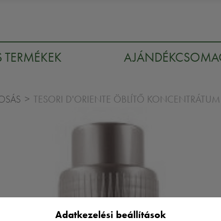
S TERMÉKEK
AJÁNDÉKCSOM
TESORI D'ORIENTE ÖBLÍTŐ KONCENTRÁTU
OSÁS
Adatkezelési beállítások