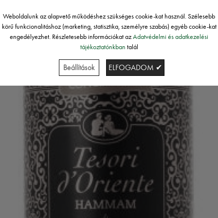
Weboldalunk az alapvető működéshez szükséges cookie-kat használ. Szélesebb
körű funkcionalitáshoz (marketing, statisztika, személyre szabás) egyéb cookie-kat
engedélyezhet. Részletesebb információkat az
Adatvédelmi és adatkezelési
tájékoztatónkban
talál
Beállítások
ELFOGADOM ✔