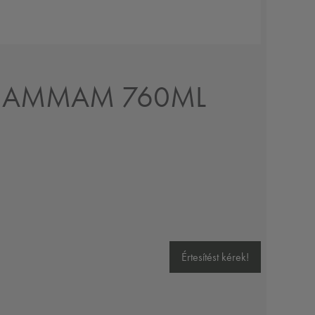
 HAMMAM 760ML
Értesítést kérek!