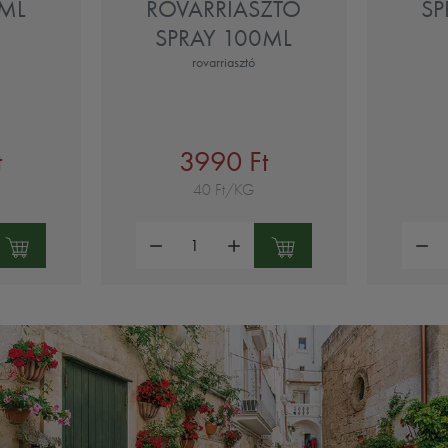
0ML
ROVARRIASZTÓ
SP
SPRAY 100ML
rovarriasztó
t
3990 Ft
40 Ft/KG
Mennyiség:
Mennyi