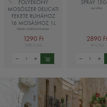
FOLYÉKONY
SPRAY 15
MOSÓSZER DELICATI
por ellen
FEKETE RUHÁHOZ
16 MOSÁSHOZ 1L
fekete ruhához mosószer
1290 Ft
2890 F
1290 Ft/KG
19 Ft/KG
Mennyiség:
Mennyiség: