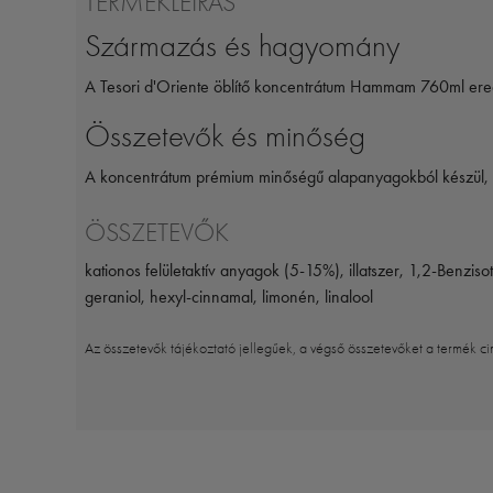
TERMÉKLEÍRÁS
Származás és hagyomány
A Tesori d'Oriente öblítő koncentrátum Hammam 760ml erede
Összetevők és minőség
A koncentrátum prémium minőségű alapanyagokból készül, m
ÖSSZETEVŐK
kationos felületaktív anyagok (5-15%), illatszer, 1,2-Benziso
geraniol, hexyl-cinnamal, limonén, linalool
Az összetevők tájékoztató jellegűek, a végső összetevőket a termék ci