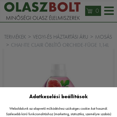
0
TERMÉKEK
VEGYI-ÉS HÁZTARTÁSI ÁRU
MOSÁS
CHANTE CLAIR ÖBLÍTŐ ORCHIDE-FÜGE 1,14L
Adatkezelési beállítások
Weboldalunk az alapvető működéshez szükséges cookie-kat használ.
Szélesebb körű funkcionalitáshoz (marketing, statisztika, személyre szabás)