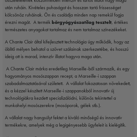
összetételének köszönhetően intenzív és tartós illatot hagy maga
után ruháin. Kivételes puhaságot és hosszan tartó frissességet
kölcsönöz ruháinak. Ön és családja minden nap remekül fogja
érezni magát.
A
termék
bőrgyógyászatilag
tesztelt
, értékes
természetes anyagokat tartalmaz és nem tartalmaz színezékeket.
A Chante Clair által kifejlesztett technológia úgy működik, hogy az
öblítő mélyen behatol a szövet szálainak szerkezetébe, és hosszú
ideig ott is marad, intenzív illatot hagyva maga után.
A Chante Clair márka eredetileg Marseille-ből származik, és egy
hagyományos mosószappan recept, a Marseille-i szappan
szabadalmaztatásával született.
A vállalat fokozatosan növekedett,
és a kézzel készített Marseille-i szappanokból innovatív új
technológiákra kezdett specializálódni, különös tekintettel a
munkahelyi mosószerekre (mosóporok, gélek stb.).
A vállalat nagy hangsúlyt fektet a kiváló minőségű és innovatív
termékekre, amelyek még a legigényesebb ügyfeleit is kielégítik.