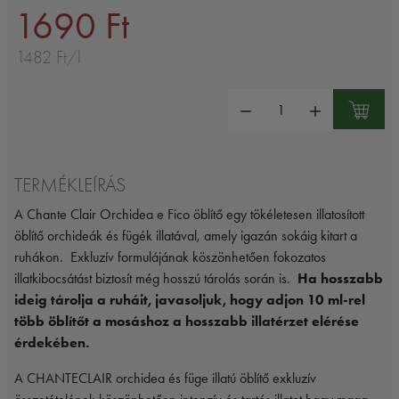
1690 Ft
1482 Ft/l
Mennyiség:
TERMÉKLEÍRÁS
A Chante Clair Orchidea e Fico öblítő egy tökéletesen illatosított
öblítő orchideák és fügék illatával, amely igazán sokáig kitart a
ruhákon.
Exkluzív formulájának köszönhetően fokozatos
illatkibocsátást biztosít még hosszú tárolás során is.
Ha hosszabb
ideig tárolja a ruháit, javasoljuk, hogy adjon 10 ml-rel
több öblítőt a mosáshoz a hosszabb illatérzet elérése
érdekében.
A CHANTECLAIR orchidea és füge illatú öblítő exkluzív