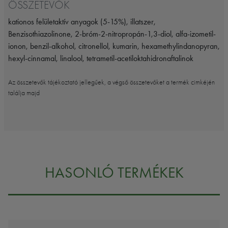
ÖSSZETEVŐK
kationos felületaktív anyagok (5-15%), illatszer,
Benzisothiazolinone, 2-bróm-2-nitropropán-1,3-diol, alfa-izometil-
ionon, benzil-alkohol, citronellol, kumarin, hexamethylindanopyran,
hexyl-cinnamal, linalool, tetrametil-acetiloktahidronaftalinok
Az összetevők tájékoztató jellegűek, a végső összetevőket a termék cimkéjén
találja majd
HASONLÓ TERMÉKEK