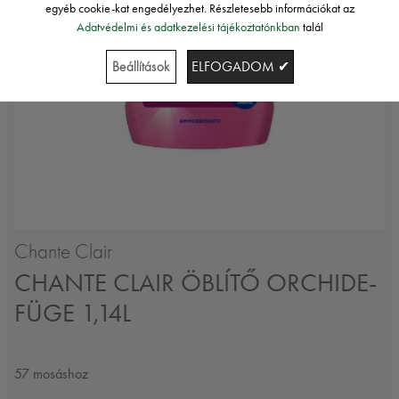
egyéb cookie-kat engedélyezhet. Részletesebb információkat az
Adatvédelmi és adatkezelési tájékoztatónkban
talál
Beállítások
ELFOGADOM ✔
Chante Clair
CHANTE CLAIR ÖBLÍTŐ ORCHIDE-
FÜGE 1,14L
57 mosáshoz