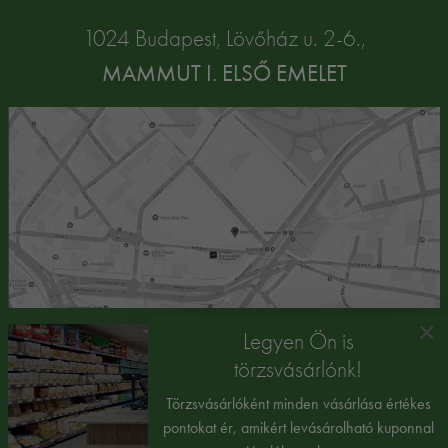
1024 Budapest, Lövőház u. 2-6.,
MAMMUT I. ELSŐ EMELET
×
Legyen Ön is
törzsvásárlónk!
Törzsvásárlóként minden vásárlása értékes
pontokat ér, amikért levásárolható kuponnal