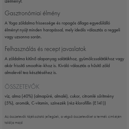
ízélményt.
Gasztronómiai élmény
A Yoga zöldalma frissessége és ropogós állaga egyedülálló
élményt nyújt minden harapással, mely ideális választás a reggeli
vagy uzsonna során.
Felhasználás és recept javaslatok
A zöldalma kitűnő alapanyag salátákhoz, gyümölcssalátákhoz vagy
akár frissítő smoothie-khoz is. Kiváló választás a hűsítő zöld
almalevél tea készítéséhez is.
ÖSSZETEVŐK
víz, alma (40%) (almapüré, almalé), cukor, citromlé sűrítmény
(5%), aromák, C-vitamin, színezék (réz-klorofillin (E141))
Az összetevők tájékoztató jellegűek, a végső összetevőket a termék cimkéjén
találja majd