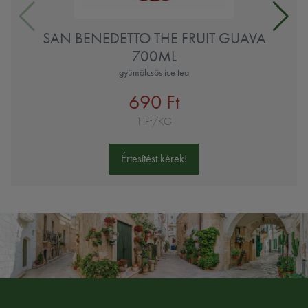
SAN BENEDETTO THE FRUIT GUAVA
700ML
gyümölcsös ice tea
690 Ft
1 Ft/KG
Értesítést kérek!