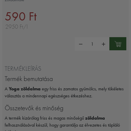
590 Ft
2950 Ft/l
Mennyiség:
TERMÉKLEÍRÁS
Termék bemutatása
A
Yoga zöldalma
egy friss és zamatos gyümölcs, mely tökéletes
választás a mindennapi egészséges étkezéshez.
Összetevők és minőség
A termék kizárólag friss és magas minőségű
zöldalma
felhasználásával készül, hogy garantálja az élvezetes és tápláló