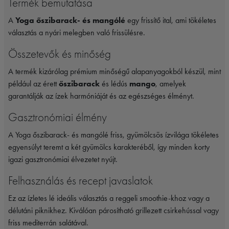
Termék bemutatása
A
Yoga őszibarack- és mangólé
egy frissítő ital, ami tökéletes
választás a nyári melegben való frissülésre.
Összetevők és minőség
A termék kizárólag prémium minőségű alapanyagokból készül, mint
például az érett
őszibarack
és lédús
mango
, amelyek
garantálják az ízek harmóniáját és az egészséges élményt.
Gasztronómiai élmény
A Yoga őszibarack- és mangólé friss, gyümölcsös ízvilága tökéletes
egyensúlyt teremt a két gyümölcs karakteréből, így minden korty
igazi gasztronómiai élvezetet nyújt.
Felhasználás és recept javaslatok
Ez az ízletes lé ideális választás a reggeli smoothie-khoz vagy a
délutáni piknikhez. Kiválóan párosítható grillezett csirkehússal vagy
friss mediterrán salátával.