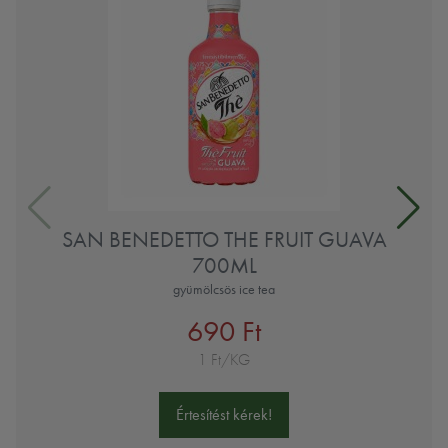
SAN BENEDETTO THE FRUIT GUAVA
700ML
gyümölcsös ice tea
690 Ft
1 Ft/KG
Értesítést kérek!