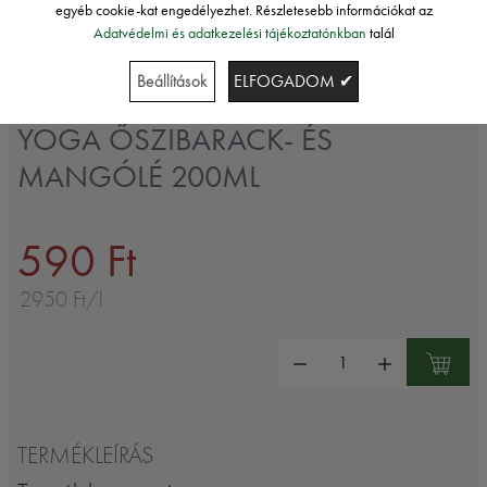
egyéb cookie-kat engedélyezhet. Részletesebb információkat az
Adatvédelmi és adatkezelési tájékoztatónkban
talál
Beállítások
ELFOGADOM ✔
Yoga
YOGA ŐSZIBARACK- ÉS
MANGÓLÉ 200ML
590 Ft
2950 Ft/l
Mennyiség:
TERMÉKLEÍRÁS