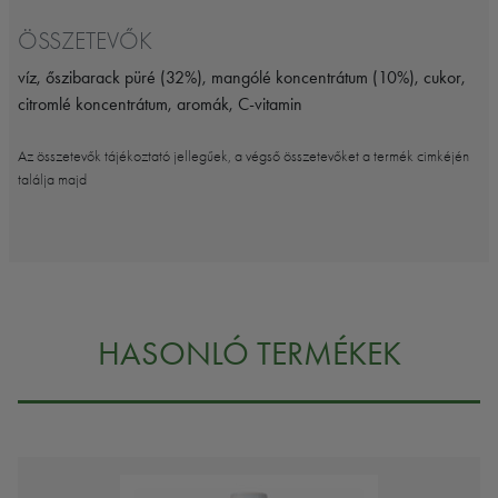
ÖSSZETEVŐK
víz, őszibarack püré (32%), mangólé koncentrátum (10%), cukor,
citromlé koncentrátum, aromák, C-vitamin
Az összetevők tájékoztató jellegűek, a végső összetevőket a termék cimkéjén
találja majd
HASONLÓ TERMÉKEK