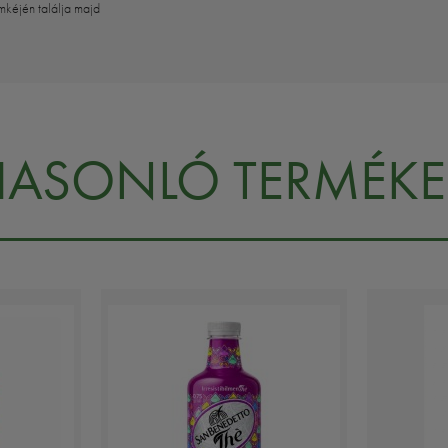
mkéjén találja majd
HASONLÓ TERMÉKE