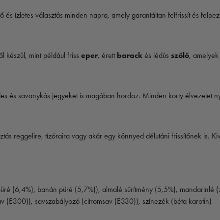
ítő és ízletes választás minden napra, amely garantáltan felfrissít és felpezs
 készül, mint például friss
eper
, érett
barack
és lédús
szőlő
, amelyek 
es és savanykás jegyeket is magában hordoz. Minden korty élvezetet nyúj
s reggelire, tízóraira vagy akár egy könnyed délutáni frissítőnek is. Ki
üré (6,4%), banán püré (5,7%)), almalé sűrítmény (5,5%), mandarinlé (5
av (E300)), savszabályozó (citromsav (E330)), színezék (béta karotin)