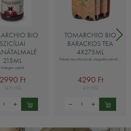
ARCHIO BIO
TOMARCHIO BIO
SZICÍLIAI
BARACKOS TEA
ÁNÁTALMALÉ
4X275ML
215ML
Fekete tea infúzióval, sárgadinnyével ...
hidegen sajtolt
2990 Ft
4290 Ft
14 Ft/KG
4 Ft/KG
ség:
Mennyiség: