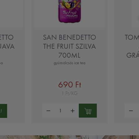
ETTO
SAN BENEDETTO
TOM
UAVA
THE FRUIT SZILVA
700ML
GR
ea
gyümölcsös ice tea
690 Ft
1 Ft/KG
Mennyiség:
Mennyi
!