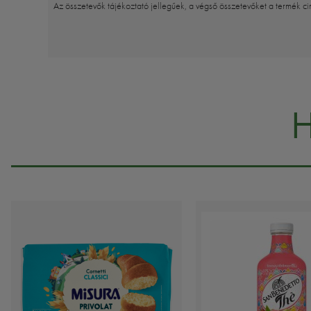
Az összetevők tájékoztató jellegűek, a végső összetevőket a termék ci