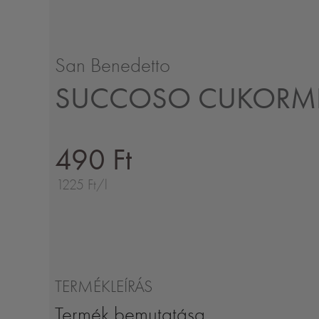
San Benedetto
SUCCOSO CUKORME
490 Ft
1225 Ft/l
TERMÉKLEÍRÁS
Termék bemutatása