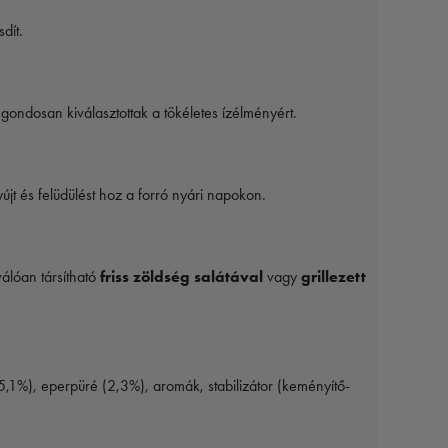
dít.
gondosan kiválasztottak a tökéletes ízélményért.
t és felüdülést hoz a forró nyári napokon.
válóan társítható
friss zöldség salátával
vagy
grillezett
,1%), eperpüré (2,3%), aromák, stabilizátor (keményítő-