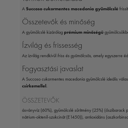
A
Succoso cukormentes macedonia gyümölcslé
friss
Összetevők és minőség
A gyümölcslé kizárólag
prémium minőségű
gyümölcsökből
Ízvilág és frissesség
Az ízvilág rendkívül
friss és gyümölcsös
, amely egyszerre éd
Fogyasztási javaslat
A Succoso cukormentes macedonia gyümölcslé ideális választá
csirkemellel
.
ÖSSZETEVŐK
ásványvíz (60%), gyümölcslé sűrítmény (25%) (őszibarack p
nátrium-oktenil-szukcinát (E1450)), antioxidáns (aszkorbins