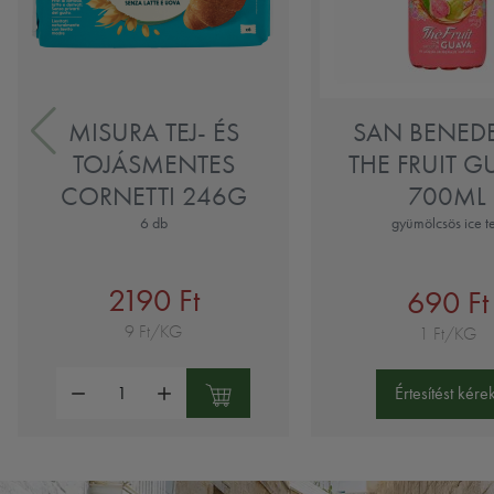
MISURA TEJ- ÉS
SAN BENED
TOJÁSMENTES
THE FRUIT G
CORNETTI 246G
700ML
6 db
gyümölcsös ice t
2190 Ft
690 Ft
9 Ft/KG
1 Ft/KG
Mennyiség:
Értesítést kérek