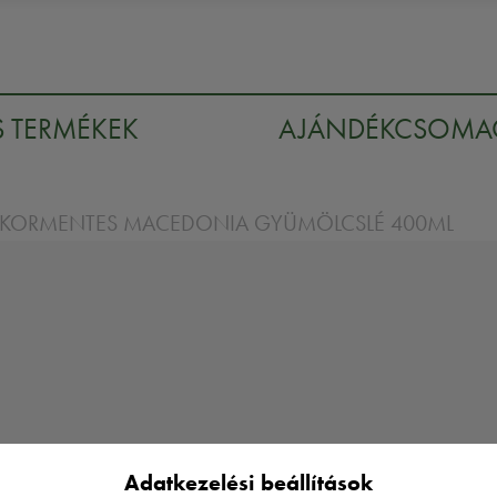
S TERMÉKEK
AJÁNDÉKCSOM
KORMENTES MACEDONIA GYÜMÖLCSLÉ 400ML
Adatkezelési beállítások