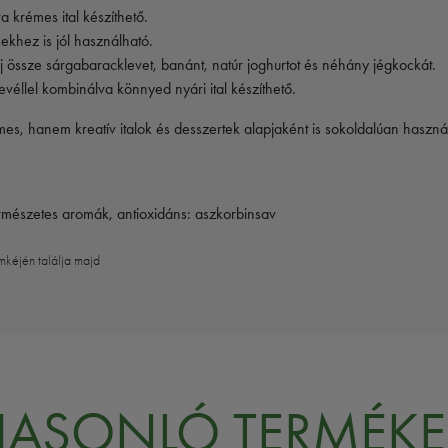
a krémes ital készíthető.
hez is jól használható.
j össze sárgabaracklevet, banánt, natúr joghurtot és néhány jégkockát.
véllel kombinálva könnyed nyári ital készíthető.
, hanem kreatív italok és desszertek alapjaként is sokoldalúan haszná
ermészetes aromák, antioxidáns: aszkorbinsav
mkéjén találja majd
HASONLÓ TERMÉKE