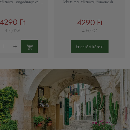
nfúzióval, sárgadinnyével ...
Fekete tea infúzióval, "Limone di ...
4290 Ft
4290 Ft
4 Ft/KG
4 Ft/KG
ség:
Értesítést kérek!