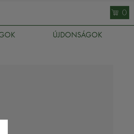
0
AGOK
ÚJDONSÁGOK