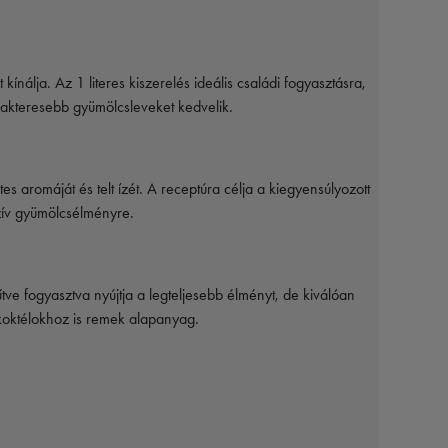
nálja. Az 1 literes kiszerelés ideális családi fogyasztásra,
rakteresebb gyümölcsleveket kedvelik.
aromáját és telt ízét. A receptúra célja a kiegyensúlyozott
zív gyümölcsélményre.
tve fogyasztva nyújtja a legteljesebb élményt, de kiválóan
koktélokhoz is remek alapanyag.