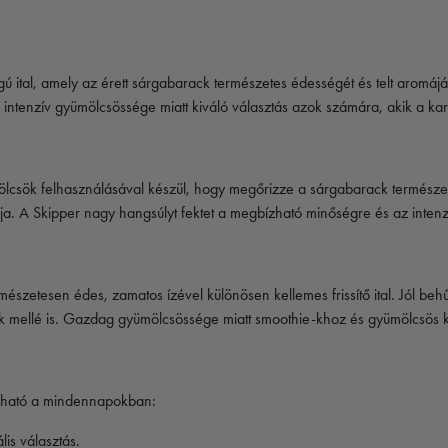
ital, amely az érett sárgabarack természetes édességét és telt aromáját kí
s intenzív gyümölcsössége miatt kiváló választás azok számára, akik a ka
csök felhasználásával készül, hogy megőrizze a sárgabarack természetes 
ja. A
Skipper
nagy hangsúlyt fektet a megbízható minőségre és az inten
észetesen édes, zamatos ízével különösen kellemes frissítő ital. Jól behű
ek mellé is. Gazdag gyümölcsössége miatt smoothie-khoz és gyümölcsös 
álható a mindennapokban:
is választás.