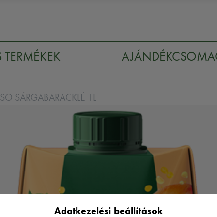
S TERMÉKEK
AJÁNDÉKCSOM
NSO SÁRGABARACKLÉ 1L
Adatkezelési beállítások