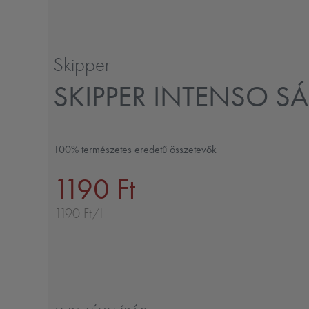
Skipper
SKIPPER INTENSO S
100% természetes eredetű összetevők
1190 Ft
1190 Ft/l