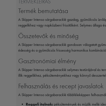
TERMÉKLEÍRÁS
Termék bemutatása
A
Skipper
Intenso sárgabaracklé gazdag, gyümölcsös ízvilágú 
reggelikhez vagy napközbeni frissítőként. Selymes állaga é
Összetevők és minőség
A Skipper Intenso sárgabaracklé gondosan válogatott gyümöl
édesség és a gyümölcsös frissesség harmonikus kombináció
Gasztronómiai élmény
A Skipper Intenso sárgabaracklé selymes textúrájával és term
illik reggelikhez, péksüteményekhez vagy könnyű desszert
Felhasználás és recept javaslatok
A Skipper Intenso sárgabaracklé többféleképpen felhaszn
Reggeli italnak:
péksütemények és müzlik mellé ideál