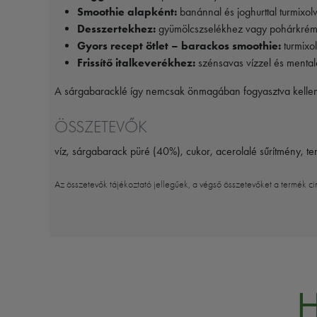
Smoothie alapként:
banánnal és joghurttal turmixolv
Desszertekhez:
gyümölcszselékhez vagy pohárkrémek
Gyors recept ötlet – barackos smoothie:
turmixol
Frissítő italkeverékhez:
szénsavas vízzel és mentale
A sárgabaracklé így nemcsak önmagában fogyasztva kellemes
ÖSSZETEVŐK
víz, sárgabarack püré (40%), cukor, acerolalé sűrítmény, t
Az összetevők tájékoztató jellegűek, a végső összetevőket a termék ci