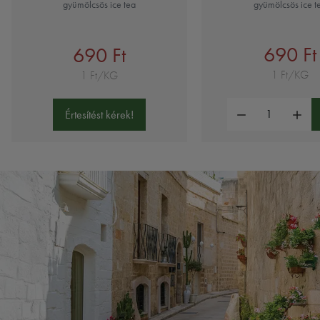
gyümölcsös ice tea
gyümölcsös ice t
690 Ft
690 Ft
1 Ft/KG
1 Ft/KG
Mennyiség:
Értesítést kérek!