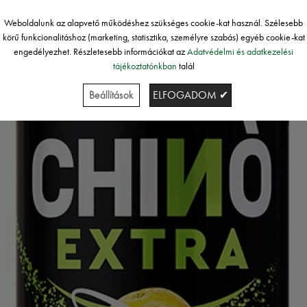
Weboldalunk az alapvető működéshez szükséges cookie-kat használ. Szélesebb
körű funkcionalitáshoz (marketing, statisztika, személyre szabás) egyéb cookie-kat
engedélyezhet. Részletesebb információkat az
Adatvédelmi és adatkezelési
tájékoztatónkban
talál
Beállítások
ELFOGADOM ✔