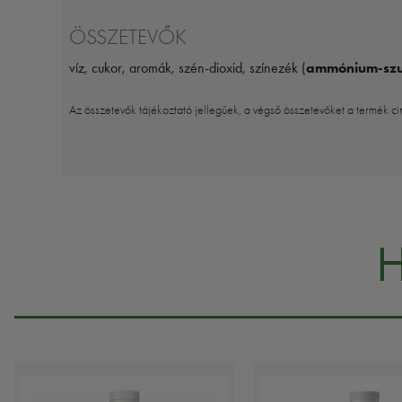
ÖSSZETEVŐK
víz, cukor, aromák, szén-dioxid, színezék (
ammónium-szul
Az összetevők tájékoztató jellegűek, a végső összetevőket a termék ci