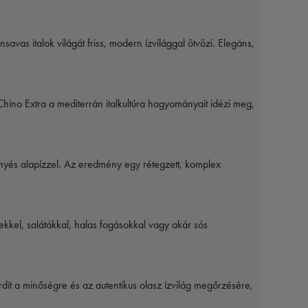
savas italok világát friss, modern ízvilággal ötvözi. Elegáns,
hino Extra a mediterrán italkultúra hagyományait idézi meg,
ernyés alapízzel. Az eredmény egy rétegzett, komplex
lekkel, salátákkal, halas fogásokkal vagy akár sós
rdít a minőségre és az autentikus olasz ízvilág megőrzésére,