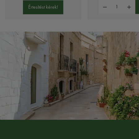
Mennyiség:
Értesítést kérek!