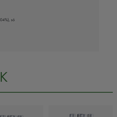
0,04%), só
K