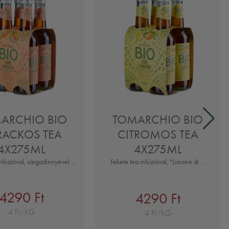
ARCHIO BIO
TOMARCHIO BIO
RACKOS TEA
CITROMOS TEA
4X275ML
4X275ML
nfúzióval, sárgadinnyével ...
Fekete tea infúzióval, "Limone di ...
4290 Ft
4290 Ft
4 Ft/KG
4 Ft/KG