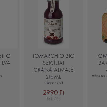
ETTO
TOMARCHIO BIO
TOM
ZILVA
SZICÍLIAI
BA
GRÁNÁTALMALÉ
215ML
ea
Fekete tea i
hidegen sajtolt
2990 Ft
14 Ft/KG