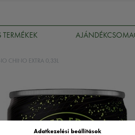
S TERMÉKEK
AJÁNDÉKCSOM
NO CHINO EXTRA 0,33L
Adatkezelési beállítások