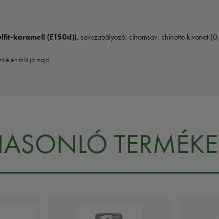
fit-karamell (E150d)
), savszabályozó: citromsav, chinotto kivonat (
mkéjén találja majd
HASONLÓ TERMÉKE