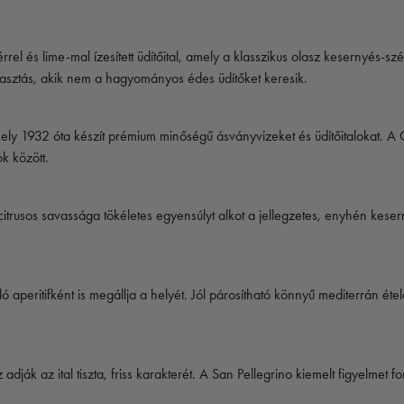
l és lime-mal ízesített üdítőital, amely a klasszikus olasz kesernyés-szén
lasztás, akik nem a hagyományos édes üdítőket keresik.
y 1932 óta készít prémium minőségű ásványvizeket és üdítőitalokat. A C
ok között.
citrusos savassága tökéletes egyensúlyt alkot a jellegzetes, enyhén kes
 aperitifként is megállja a helyét. Jól párosítható könnyű mediterrán éte
ják az ital tiszta, friss karakterét. A
San Pellegrino
kiemelt figyelmet fo