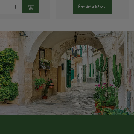
ség:
Értesítést kérek!