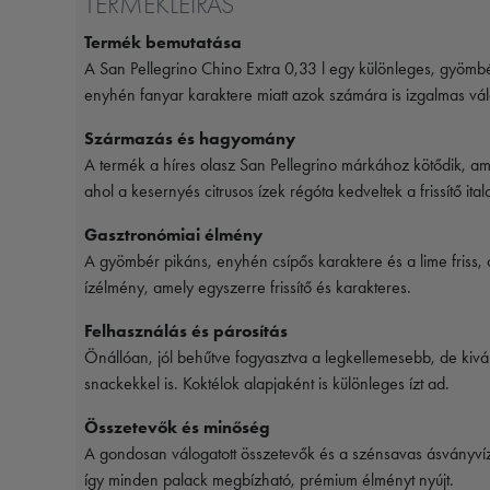
TERMÉKLEÍRÁS
Termék bemutatása
A San Pellegrino Chino Extra 0,33 l egy különleges, gyömbérre
enyhén fanyar karaktere miatt azok számára is izgalmas vá
Származás és hagyomány
A termék a híres olasz
San Pellegrino
márkához kötődik, amel
ahol a kesernyés citrusos ízek régóta kedveltek a frissítő ital
Gasztronómiai élmény
A gyömbér pikáns, enyhén csípős karaktere és a lime friss, 
ízélmény, amely egyszerre frissítő és karakteres.
Felhasználás és párosítás
Önállóan, jól behűtve fogyasztva a legkellemesebb, de kiváló
snackekkel is. Koktélok alapjaként is különleges ízt ad.
Összetevők és minőség
A gondosan válogatott összetevők és a szénsavas ásványvíz ad
így minden palack megbízható, prémium élményt nyújt.