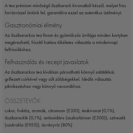
A tea prémium minőségű őszibarack kivonatból készül, melyet friss
forrásvízzel öntünk fel, garantálva ezzel az autentikus ízélményt.
Gasztronómiai élmény
Az őszibarackos tea finom és gyümölcsös ízvilága minden kortyban
megérezhető, frissítő hatása tökéletes választás a mindennapi
felfrissüléshez.
Felhasználás és recept javaslatok
Az őszibarackos tea kiválóan párosítható könnyű salátákkal,
grillezett csirkével vagy sült zöldségekkel. Ideális választás
piknikezéshez vagy könnyű vacsorákhoz.
ÖSSZETEVŐK
cukor, fruktóz, aromák, citromsav (E330), teakivonat (0,1%),
őszibaracklé (0,1%), antioxidáns (aszkorbinsav (E300)), színezék
(szukralóz (E955)), ásványvíz (80%)