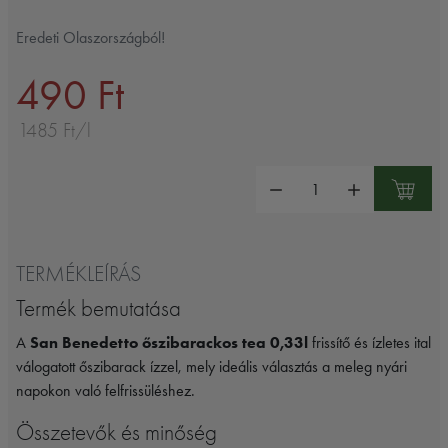
Eredeti Olaszországból!
490 Ft
1485 Ft/l
Mennyiség:
TERMÉKLEÍRÁS
Termék bemutatása
A
San Benedetto őszibarackos tea 0,33l
frissítő és ízletes ital
válogatott őszibarack ízzel, mely ideális választás a meleg nyári
napokon való felfrissüléshez.
Összetevők és minőség