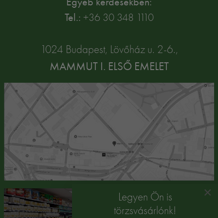
Egyéb kérdésekben:
Tel.:
+36 30 348 1110
1024 Budapest, Lövőház u. 2-6.,
MAMMUT I. ELSŐ EMELET
×
Legyen Ön is
törzsvásárlónk!