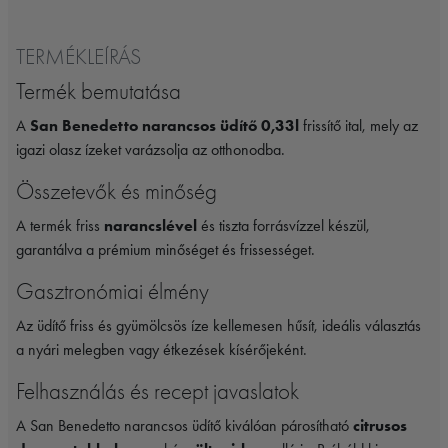
TERMÉKLEÍRÁS
Termék bemutatása
A
San Benedetto narancsos üdítő 0,33l
frissítő ital, mely az
igazi olasz ízeket varázsolja az otthonodba.
Összetevők és minőség
A termék friss
narancslével
és tiszta forrásvízzel készül,
garantálva a prémium minőséget és frissességet.
Gasztronómiai élmény
Az üdítő friss és gyümölcsös íze kellemesen hűsít, ideális választás
a nyári melegben vagy étkezések kísérőjeként.
Felhasználás és recept javaslatok
A San Benedetto narancsos üdítő kiválóan párosítható
citrusos