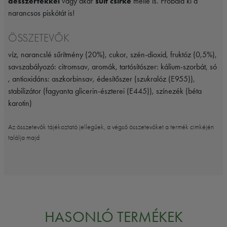
desszertekkel
vagy akár
sült csirke
mellé is. Próbáld ki a
narancsos piskótát is!
ÖSSZETEVŐK
víz, narancslé sűrítmény (20%), cukor, szén-dioxid, fruktóz (0,5%),
savszabályozó: citromsav, aromák, tartósítószer: kálium-szorbát, só
, antioxidáns: aszkorbinsav, édesítőszer (szukralóz (E955)),
stabilizátor (fagyanta glicerin-észterei (E445)), színezék (béta
karotin)
Az összetevők tájékoztató jellegűek, a végső összetevőket a termék cimkéjén
találja majd
HASONLÓ TERMÉKEK