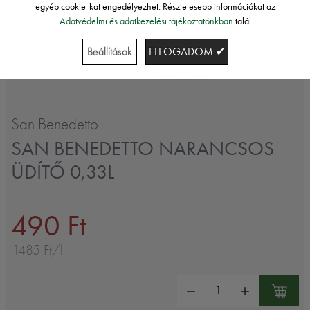
egyéb cookie-kat engedélyezhet. Részletesebb információkat az
Adatvédelmi és adatkezelési tájékoztatónkban
talál
Beállítások
ELFOGADOM ✔
San Benedetto
SAN BENEDETTO NARANCSOS
ÜDÍTŐ 0,33L
490 Ft
1485 Ft/l
Mennyiség: