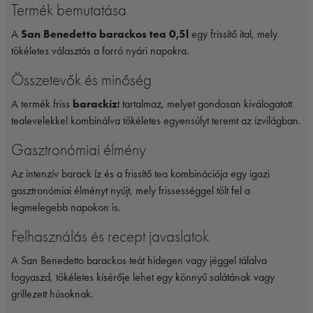
Termék bemutatása
A
San Benedetto barackos tea 0,5l
egy frissítő ital, mely
tökéletes választás a forró nyári napokra.
Összetevők és minőség
A termék friss
barackíz
t tartalmaz, melyet gondosan kiválogatott
tealevelekkel kombinálva tökéletes egyensúlyt teremt az ízvilágban.
Gasztronómiai élmény
Az intenzív barack íz és a frissítő tea kombinációja egy igazi
gasztronómiai élményt nyújt, mely frissességgel tölt fel a
legmelegebb napokon is.
Felhasználás és recept javaslatok
A San Benedetto barackos teát hidegen vagy jéggel tálalva
fogyaszd, tökéletes kísérője lehet egy könnyű salátának vagy
grillezett húsoknak.