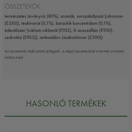
ÖSSZETEVŐK
természetes ásványvíz (80%), aromák, savszabályozó (citromsav
(E330)), teakivonat (0,1%), baracklé koncentrátum (0,1%),
édesítőszer (nátrium-ciklamát (E952), K-aceszulfám (E950),
szukralóz (E955)), antioxidáns (aszkorbinsav (E300))
Az összetevők tájékoztató jellegűek, a végső összetevőket a termék cimkéjén
találja majd
HASONLÓ TERMÉKEK