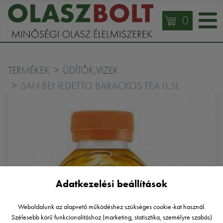
0
TERMÉKEK
ÜDÍTŐK,VIZEK
SAN BENEDETTO BARACKOS TEA 0,5L
Adatkezelési beállítások
Weboldalunk az alapvető működéshez szükséges cookie-kat használ.
Szélesebb körű funkcionalitáshoz (marketing, statisztika, személyre szabás)