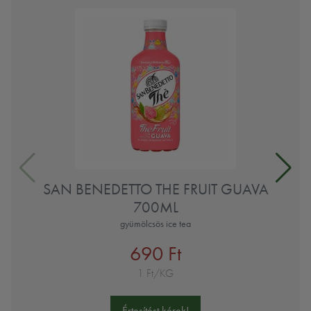
SAN BENEDETTO THE FRUIT GUAVA
700ML
gyümölcsös ice tea
690 Ft
1 Ft/KG
Értesítést kérek!