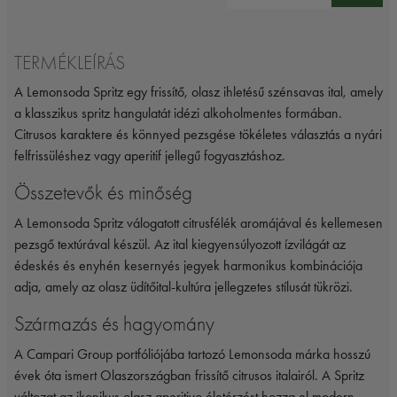
TERMÉKLEÍRÁS
A
Lemonsoda
Spritz egy frissítő, olasz ihletésű szénsavas ital, amely
a klasszikus spritz hangulatát idézi alkoholmentes formában.
Citrusos karaktere és könnyed pezsgése tökéletes választás a nyári
felfrissüléshez vagy aperitif jellegű fogyasztáshoz.
Összetevők és minőség
A Lemonsoda Spritz válogatott citrusfélék aromájával és kellemesen
pezsgő textúrával készül. Az ital kiegyensúlyozott ízvilágát az
édeskés és enyhén kesernyés jegyek harmonikus kombinációja
adja, amely az olasz üdítőital-kultúra jellegzetes stílusát tükrözi.
Származás és hagyomány
A
Campari Group
portfóliójába tartozó Lemonsoda márka hosszú
évek óta ismert Olaszországban frissítő citrusos italairól. A Spritz
változat az ikonikus olasz aperitivo életérzést hozza el modern,