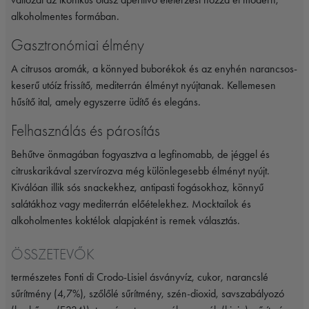
alkoholmentes formában.
Gasztronómiai élmény
A citrusos aromák, a könnyed buborékok és az enyhén narancsos-
keserű utóíz frissítő, mediterrán élményt nyújtanak. Kellemesen
hűsítő ital, amely egyszerre üdítő és elegáns.
Felhasználás és párosítás
Behűtve önmagában fogyasztva a legfinomabb, de jéggel és
citruskarikával szervírozva még különlegesebb élményt nyújt.
Kiválóan illik sós snackekhez, antipasti fogásokhoz, könnyű
salátákhoz vagy mediterrán előételekhez. Mocktailok és
alkoholmentes koktélok alapjaként is remek választás.
ÖSSZETEVŐK
természetes Fonti di Crodo-Lisiel ásványvíz, cukor, narancslé
sűrítmény (4,7%), szőlőlé sűrítmény, szén-dioxid, savszabályozó