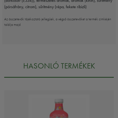
(borkősav (E334)), természetes aromák, aromák (kinin), sűrítmény
(pórsáfrány, citrom), sűrítmény (répa, fekete ribizli)
Az összetevők tájékoztató jellegűek, a végső összetevőket a termék cimkéjén
találja majd
HASONLÓ TERMÉKEK