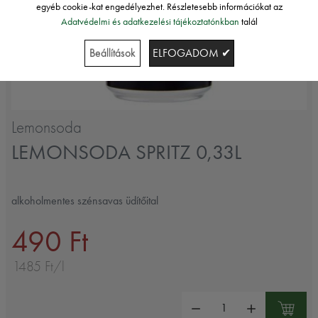
egyéb cookie-kat engedélyezhet. Részletesebb információkat az
Adatvédelmi és adatkezelési tájékoztatónkban
talál
Beállítások
ELFOGADOM ✔
Lemonsoda
LEMONSODA SPRITZ 0,33L
alkoholmentes szénsavas üdítőital
490 Ft
1485 Ft/l
Mennyiség: