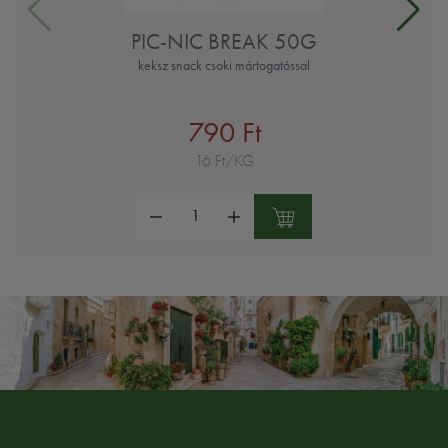
PIC-NIC BREAK 50G
keksz snack csoki mártogatóssal
790 Ft
16 Ft/KG
Mennyiség: