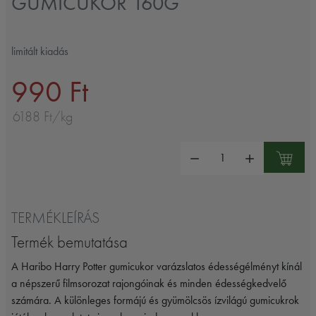
GUMICUKOR 160G
limitált kiadás
990 Ft
6188 Ft/kg
Mennyiség:
TERMÉKLEÍRÁS
Termék bemutatása
A
Haribo
Harry Potter gumicukor varázslatos édességélményt kínál
a népszerű filmsorozat rajongóinak és minden édességkedvelő
számára. A különleges formájú és gyümölcsös ízvilágú gumicukrok