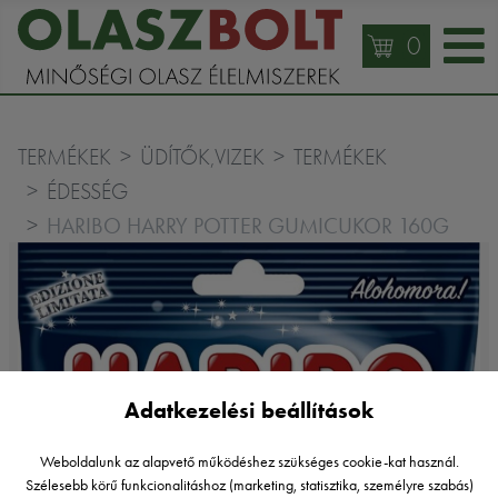
0
TERMÉKEK
ÜDÍTŐK,VIZEK
TERMÉKEK
ÉDESSÉG
HARIBO HARRY POTTER GUMICUKOR 160G
Adatkezelési beállítások
Weboldalunk az alapvető működéshez szükséges cookie-kat használ.
Szélesebb körű funkcionalitáshoz (marketing, statisztika, személyre szabás)