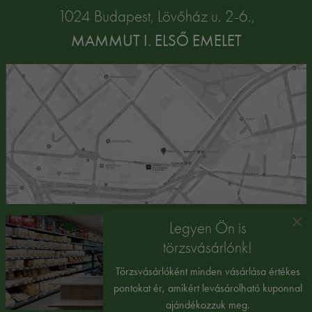
1024 Budapest, Lövőház u. 2-6.,
MAMMUT I. ELSŐ EMELET
×
Legyen Ön is
törzsvásárlónk!
Törzsvásárlóként minden vásárlása értékes
pontokat ér, amikért levásárolható kuponnal
ajándékozzuk meg.