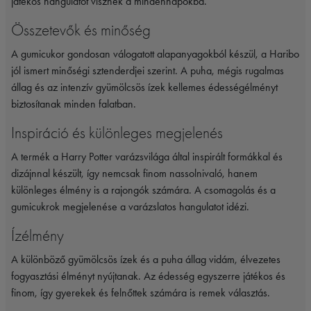
játékos hangulatot visznek a mindennapokba.
Összetevők és minőség
A gumicukor gondosan válogatott alapanyagokból készül, a Haribo
jól ismert minőségi sztenderdjei szerint. A puha, mégis rugalmas
állag és az intenzív gyümölcsös ízek kellemes édességélményt
biztosítanak minden falatban.
Inspiráció és különleges megjelenés
A termék a
Harry Potter
varázsvilága által inspirált formákkal és
dizájnnal készült, így nemcsak finom nassolnivaló, hanem
különleges élmény is a rajongók számára. A csomagolás és a
gumicukrok megjelenése a varázslatos hangulatot idézi.
Ízélmény
A különböző gyümölcsös ízek és a puha állag vidám, élvezetes
fogyasztási élményt nyújtanak. Az édesség egyszerre játékos és
finom, így gyerekek és felnőttek számára is remek választás.