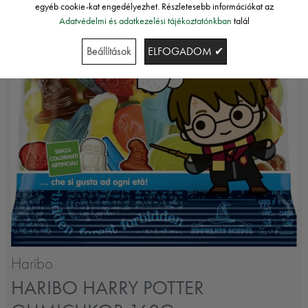
egyéb cookie-kat engedélyezhet. Részletesebb információkat az
Adatvédelmi és adatkezelési tájékoztatónkban
talál
Beállítások
ELFOGADOM ✔
Haribo
HARIBO HARRY POTTER