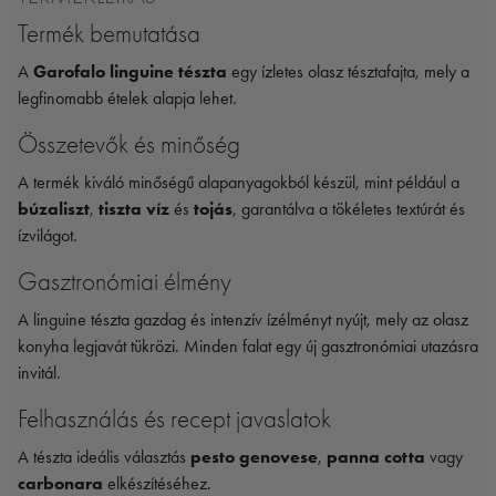
Termék bemutatása
A
Garofalo linguine tészta
egy ízletes olasz tésztafajta, mely a
legfinomabb ételek alapja lehet.
Összetevők és minőség
A termék kiváló minőségű alapanyagokból készül, mint például a
búzaliszt
,
tiszta víz
és
tojás
, garantálva a tökéletes textúrát és
ízvilágot.
Gasztronómiai élmény
A linguine tészta gazdag és intenzív ízélményt nyújt, mely az olasz
konyha legjavát tükrözi. Minden falat egy új gasztronómiai utazásra
invitál.
Felhasználás és recept javaslatok
A tészta ideális választás
pesto genovese
,
panna cotta
vagy
carbonara
elkészítéséhez.