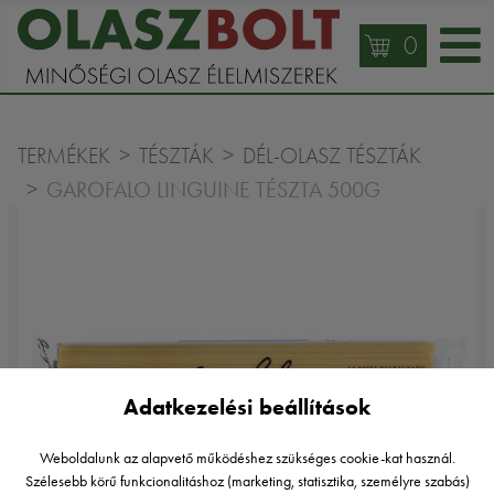
0
TERMÉKEK
TÉSZTÁK
DÉL-OLASZ TÉSZTÁK
GAROFALO LINGUINE TÉSZTA 500G
Adatkezelési beállítások
Weboldalunk az alapvető működéshez szükséges cookie-kat használ.
Szélesebb körű funkcionalitáshoz (marketing, statisztika, személyre szabás)