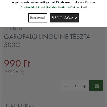
egyéb cookie-kat engedélyezhet. Részletesebb információkat az
Adatvédelmi és adatkezelési tájékoztatónkban
talál
Beállítások
ELFOGADOM ✔
Taralloro
GAROFALO LINGUINE TÉSZTA
500G
990 Ft
1980 Ft/kg
Mennyiség:
TERMÉKLEÍRÁS