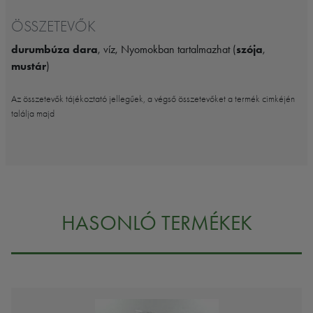
ÖSSZETEVŐK
durumbúza dara
, víz, Nyomokban tartalmazhat (
szója
,
mustár
)
Az összetevők tájékoztató jellegűek, a végső összetevőket a termék cimkéjén
találja majd
HASONLÓ TERMÉKEK