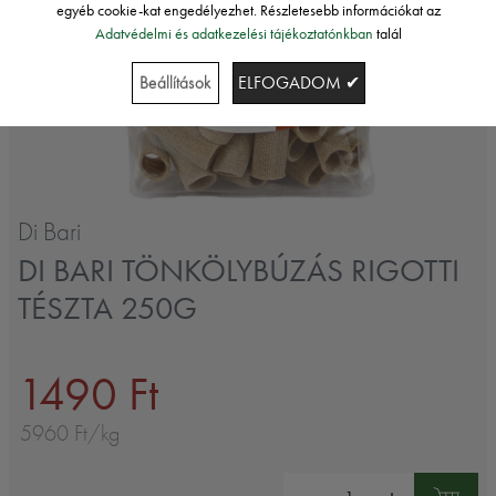
egyéb cookie-kat engedélyezhet. Részletesebb információkat az
Adatvédelmi és adatkezelési tájékoztatónkban
talál
Beállítások
ELFOGADOM ✔
Di Bari
DI BARI TÖNKÖLYBÚZÁS RIGOTTI
TÉSZTA 250G
1490 Ft
5960 Ft/kg
Mennyiség: