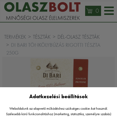
0
TERMÉKEK
TÉSZTÁK
DÉL-OLASZ TÉSZTÁK
DI BARI TÖNKÖLYBÚZÁS RIGOTTI TÉSZTA
250G
Adatkezelési beállítások
Weboldalunk az alapvető működéshez szükséges cookie-kat használ.
Szélesebb körű funkcionalitáshoz (marketing, statisztika, személyre szabás)