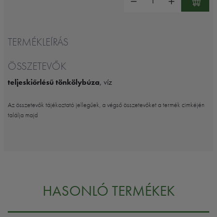
TERMÉKLEÍRÁS
ÖSSZETEVŐK
teljeskiőrlésű tönkölybúza
, víz
Az összetevők tájékoztató jellegűek, a végső összetevőket a termék cimkéjén
találja majd
HASONLÓ TERMÉKEK