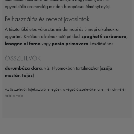
egyedülálló aromavilág minden harapással élményt nyújt.
Felhasználás és recept javaslatok
A tészta tökéletes választás mindennapi és ünnepi alkalmakra
egyaránt. Kiválóan alkalmazható például
spaghetti carbonara
,
lasagne al forno
vagy
pasta primavera
készítéséhez.
ÖSSZETEVŐK
durumbúza dara
, víz, Nyomokban tartalmazhat (
szója
,
mustár
,
tojás
)
Az összetevők tájékoztató jellegűek, a végső összetevőket a termék cimkéjén
találja majd