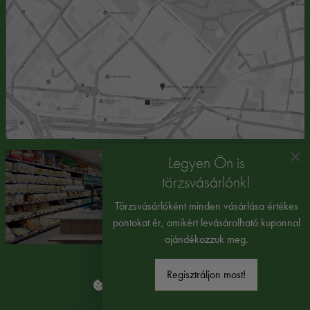
×
Legyen Ön is
törzsvásárlónk!
Törzsvásárlóként minden vásárlása értékes
pontokat ér, amikért levásárolható kuponnal
ajándékozzuk meg.
Regisztráljon most!
Süti beállítások módosítása