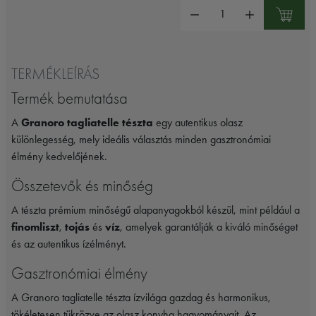
Mennyiség:
TERMÉKLEÍRÁS
Termék bemutatása
A
Granoro tagliatelle tészta
egy autentikus olasz
különlegesség, mely ideális választás minden gasztronómiai
élmény kedvelőjének.
Összetevők és minőség
A tészta prémium minőségű alapanyagokból készül, mint például a
finomliszt
,
tojás
és
víz
, amelyek garantálják a kiváló minőséget
és az autentikus ízélményt.
Gasztronómiai élmény
A Granoro tagliatelle tészta ízvilága gazdag és harmonikus,
tökéletesen tükrözve az olasz konyha hagyományait. Az