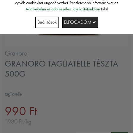
egyéb cookie-kat engedélyezhet. Részletesebb információkat az
Adatvédelmi és adatkezelési tájékoztatónkban
talál
Beállítások
ELFOGADOM ✔
Granoro
GRANORO TAGLIATELLE TÉSZTA
500G
tagliatelle
990 Ft
1980 Ft/kg