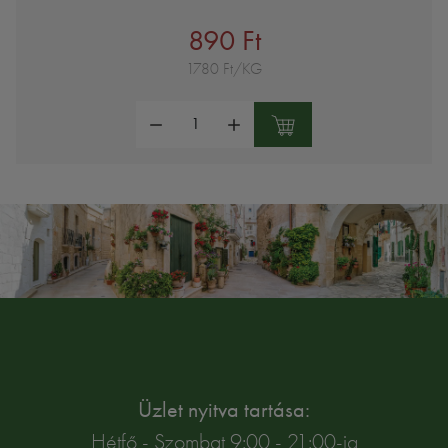
890 Ft
1780 Ft/KG
Mennyiség:
Üzlet nyitva tartása:
Hétfő - Szombat 9:00 - 21:00-ig