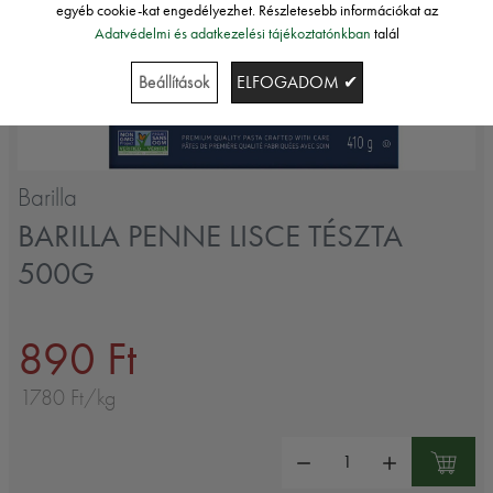
egyéb cookie-kat engedélyezhet. Részletesebb információkat az
Adatvédelmi és adatkezelési tájékoztatónkban
talál
Beállítások
ELFOGADOM ✔
Barilla
BARILLA PENNE LISCE TÉSZTA
500G
890 Ft
1780 Ft/kg
Mennyiség: