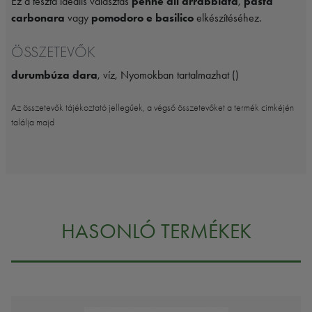
Ez a tészta ideális választás
penne all'arrabbiata
,
pasta
carbonara
vagy
pomodoro e basilico
elkészítéséhez.
ÖSSZETEVŐK
durumbúza dara
, víz, Nyomokban tartalmazhat ()
Az összetevők tájékoztató jellegűek, a végső összetevőket a termék cimkéjén
találja majd
HASONLÓ TERMÉKEK