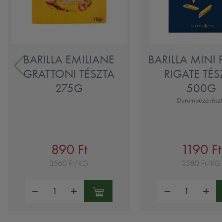
BARILLA EMILIANE
BARILLA MINI
GRATTONI TÉSZTA
RIGATE TÉS
275G
500G
Durumbúza tész
890 Ft
1190 Ft
3560 Ft/KG
2380 Ft/KG
Mennyiség:
Mennyiség: