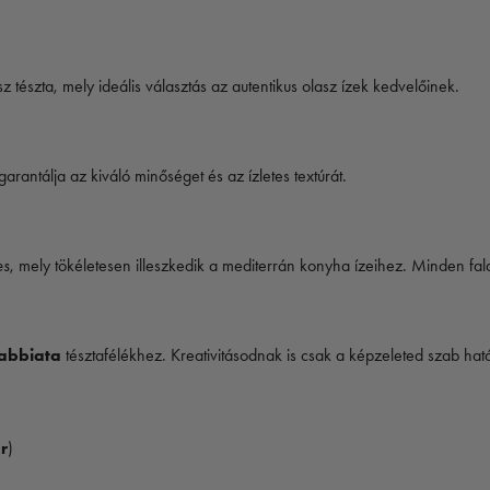
 tészta, mely ideális választás az autentikus olasz ízek kedvelőinek.
arantálja az kiváló minőséget és az ízletes textúrát.
es
, mely tökéletesen illeszkedik a mediterrán konyha ízeihez. Minden fa
abbiata
tésztafélékhez. Kreativitásodnak is csak a képzeleted szab hatá
r
)