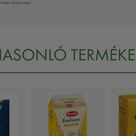
mkéjén találja majd
HASONLÓ TERMÉKE