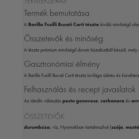
TERMÉKLEÍRÁS
Termék bemutatása
A
Barilla Fusilli Bucati Corti tészta
kiváló minőségű olasz
Összetevők és minőség
A tészta
prémium minőségű
durum búzalisztből készül, mely g
Gasztronómiai élmény
A Barilla Fusilli Bucati Corti tészta ízvilága
ízletes és karakter
Felhasználás és recept javaslatok
Az ideális választás
pesto genovese
,
carbonara
és
arr
ÖSSZETEVŐK
durumbúza
, víz, Nyomokban tartalmazhat (
szója
,
mustá