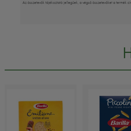
Az összetevők tájékoztató jellegűek, a végső összetevőket a termék ci