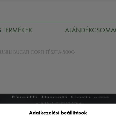
S TERMÉKEK
AJÁNDÉKCSOM
FUSILLI BUCATI CORTI TÉSZTA 500G
Adatkezelési beállítások