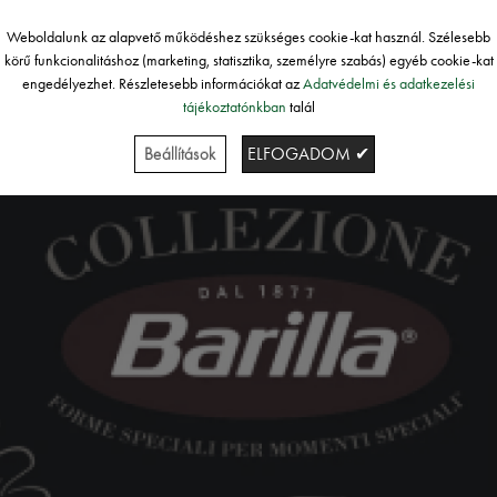
Weboldalunk az alapvető működéshez szükséges cookie-kat használ. Szélesebb
körű funkcionalitáshoz (marketing, statisztika, személyre szabás) egyéb cookie-kat
engedélyezhet. Részletesebb információkat az
Adatvédelmi és adatkezelési
tájékoztatónkban
talál
Beállítások
ELFOGADOM ✔