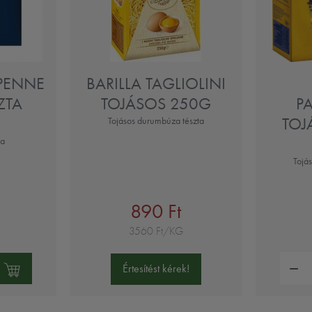
 PENNE
BARILLA TAGLIOLINI
ZTA
TOJÁSOS 250G
P
TOJ
Tojásos durumbúza tészta
ta
Tojá
890 Ft
3560 Ft/KG
Mennyi
Értesítést kérek!