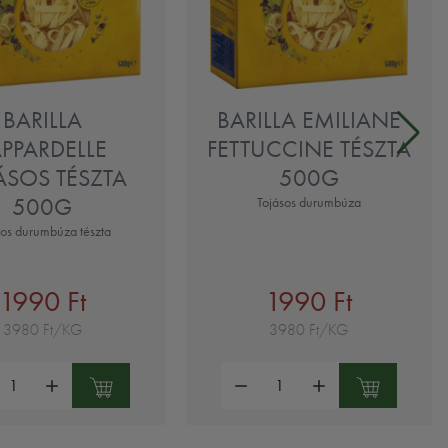
BARILLA
BARILLA EMILIANE
APPARDELLE
FETTUCCINE TÉSZTA
ÁSOS TÉSZTA
500G
500G
Tojásos durumbúza
sos durumbúza tészta
1990 Ft
1990 Ft
3980 Ft/KG
3980 Ft/KG
ség:
Mennyiség: