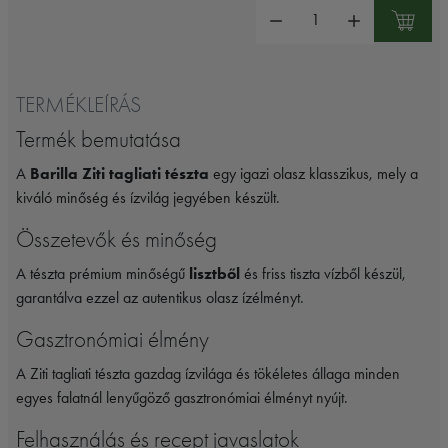
Mennyiség:
TERMÉKLEÍRÁS
Termék bemutatása
A
Barilla Ziti tagliati tészta
egy igazi olasz klasszikus, mely a
kiváló minőség és ízvilág jegyében készült.
Összetevők és minőség
A tészta prémium minőségű
lisztből
és friss tiszta vízből készül,
garantálva ezzel az autentikus olasz ízélményt.
Gasztronómiai élmény
A Ziti tagliati tészta gazdag ízvilága és tökéletes állaga minden
egyes falatnál lenyűgöző gasztronómiai élményt nyújt.
Felhasználás és recept javaslatok