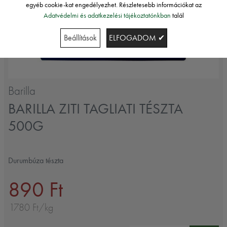
egyéb cookie-kat engedélyezhet. Részletesebb információkat az
Adatvédelmi és adatkezelési tájékoztatónkban
talál
Beállítások
ELFOGADOM ✔
Barilla
BARILLA ZITI TAGLIATI TÉSZTA
500G
Durumbúza tészta
890 Ft
1780 Ft/kg