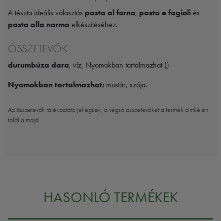
A tészta ideális választás
pasta al forno
,
pasta e fagioli
és
pasta alla norma
elkészítéséhez.
ÖSSZETEVŐK
durumbúza dara
, víz, Nyomokban tartalmazhat ()
Nyomokban tartalmazhat:
mustár, szója.
Az összetevők tájékoztató jellegűek, a végső összetevőket a termék cimkéjén
találja majd
HASONLÓ TERMÉKEK