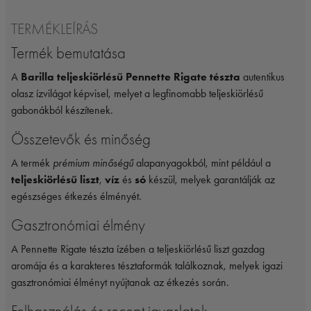
TERMÉKLEÍRÁS
Termék bemutatása
A
Barilla teljeskiörlésű Pennette Rigate tészta
autentikus
olasz ízvilágot képvisel, melyet a legfinomabb teljeskiörlésű
gabonákból készítenek.
Összetevők és minőség
A termék
prémium minőségű
alapanyagokból, mint például a
teljeskiörlésű liszt
,
víz
és
só
készül, melyek garantálják az
egészséges étkezés élményét.
Gasztronómiai élmény
A Pennette Rigate tészta ízében a teljeskiörlésű liszt gazdag
aromája és a karakteres tésztaformák találkoznak, melyek igazi
gasztronómiai élményt nyújtanak az étkezés során.