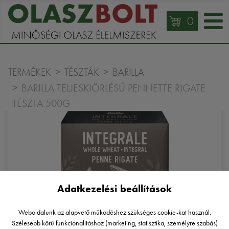
0
TERMÉKEK
TÉSZTÁK
BARILLA
BARILLA TELJESKIÖRLÉSŰ PENNETTE RIGATE
TÉSZTA 500G
Adatkezelési beállítások
Weboldalunk az alapvető működéshez szükséges cookie-kat használ.
Szélesebb körű funkcionalitáshoz (marketing, statisztika, személyre szabás)