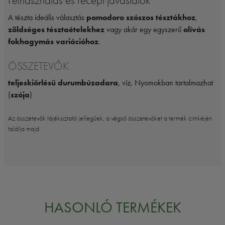
Felhasználás és recept javaslatok
A tészta ideális választás
pomodoro szószos tésztákhoz
,
zöldséges tésztaételekhez
vagy akár egy egyszerű
olívás
fokhagymás variációhoz
.
ÖSSZETEVŐK
teljeskiőrlésű durumbúzadara
, víz, Nyomokban tartalmazhat
(
szója
)
Az összetevők tájékoztató jellegűek, a végső összetevőket a termék cimkéjén
találja majd
HASONLÓ TERMÉKEK