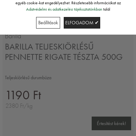
egyéb cookie-kat engedélyezhet. Részletesebb információkat az
Adatvédelmi és adatkezelési tájékoztatónkban
talál
Beállítások
ELFOGADOM ✔
Barilla
BARILLA TELJESKIÖRLÉSŰ
PENNETTE RIGATE TÉSZTA 500G
Teljeskiörlésű durumbúza
1190 Ft
2380 Ft/kg
Értesítést kérek!