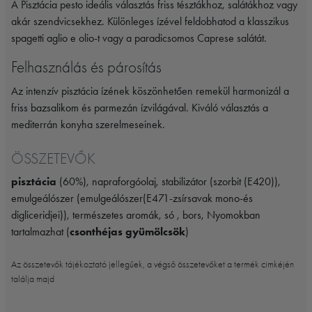
A Pisztácia pesto ideális választás friss tésztákhoz, salátákhoz vagy
akár szendvicsekhez. Különleges ízével feldobhatod a klasszikus
spagetti aglio e olio-t vagy a paradicsomos Caprese salátát.
Felhasználás és párosítás
Az intenzív pisztácia ízének köszönhetően remekül harmonizál a
friss bazsalikom és parmezán ízvilágával. Kiváló választás a
mediterrán konyha szerelmeseinek.
ÖSSZETEVŐK
pisztácia
(60%), napraforgóolaj, stabilizátor (szorbit (E420)),
emulgeálószer (emulgeálószer(E471-zsírsavak mono-és
digliceridjei)), természetes aromák, só , bors, Nyomokban
tartalmazhat (
csonthéjas gyümölcsök
)
Az összetevők tájékoztató jellegűek, a végső összetevőket a termék cimkéjén
találja majd