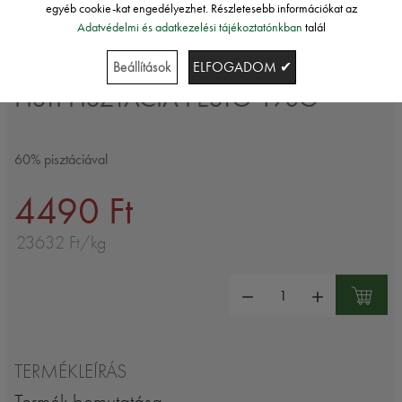
egyéb cookie-kat engedélyezhet. Részletesebb információkat az
Adatvédelmi és adatkezelési tájékoztatónkban
talál
Pisti
Beállítások
ELFOGADOM ✔
PISTI PISZTÁCIA PESTO 190G
60% pisztáciával
4490 Ft
23632 Ft/kg
Mennyiség:
TERMÉKLEÍRÁS