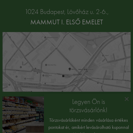
1024 Budapest, Lövőház u. 2-6.,
MAMMUT I. ELSŐ EMELET
×
Legyen Ön is
törzsvásárlónk!
Törzsvásárlóként minden vásárlása értékes
pontokat ér, amikért levásárolható kuponnal