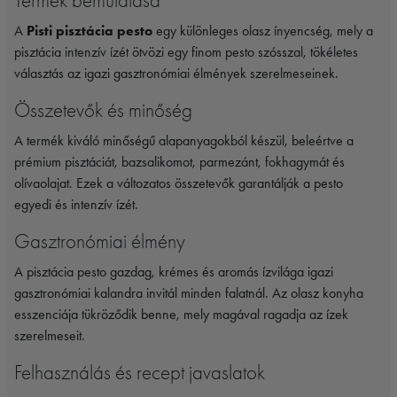
Termék bemutatása
A
Pisti pisztácia pesto
egy különleges olasz ínyencség, mely a
pisztácia intenzív ízét ötvözi egy finom pesto szósszal, tökéletes
választás az igazi gasztronómiai élmények szerelmeseinek.
Összetevők és minőség
A termék kiváló minőségű alapanyagokból készül, beleértve a
prémium pisztáciát, bazsalikomot, parmezánt, fokhagymát és
olívaolajat. Ezek a változatos összetevők garantálják a pesto
egyedi és intenzív ízét.
Gasztronómiai élmény
A pisztácia pesto gazdag, krémes és aromás ízvilága igazi
gasztronómiai kalandra invitál minden falatnál. Az olasz konyha
esszenciája tükröződik benne, mely magával ragadja az ízek
szerelmeseit.
Felhasználás és recept javaslatok