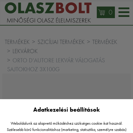
0
TERMÉKEK
SZICÍLIAI TERMÉKEK
TERMÉKEK
LEKVÁROK
ORTO D'AUTORE LEKVÁR VÁLOGATÁS
SAJTOKHOZ 3X100G
Adatkezelési beállítások
Weboldalunk az alapvető működéshez szükséges cookie-kat használ.
Szélesebb körű funkcionalitáshoz (marketing, statisztika, személyre szabás)