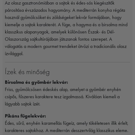
Az olasz gasztronómiában a sajtok és édes-sós kiegészítők
párosítása évszázados hagyomány. A mediterrán konyha régóta
használ gyümölcsöket és zöldségeket lekvár formájában, hogy
kiemelje a sajtok karakterét. A füge, a hagyma és a birsalma mind
klasszikus alapanyagok, amelyek különösen Észak- és Dél-
Olaszország sajtkultúrájában játszanak fontos szerepet. A
válogatás a modern gourmet trendeket ötvözi a tradicionális olasz
ízvilággal.
Ízek és minőség
Birsalma és gyömbér lekvár:
Friss, gyümölcsösen édeskés alap, amelyet a gyömbér enyhén
csípős, fűszeres karaktere tesz izgalmassá. Kiválóan kiemeli a
lágyabb sajtok ízét.
Pikáns fügelekvár:
Édes, sűrű, enyhén karamellás fügeíz, amely tökéletesen illik érlelt,
karakteres sajtokhoz. A mediterrán desszertvilág klasszikus eleme.