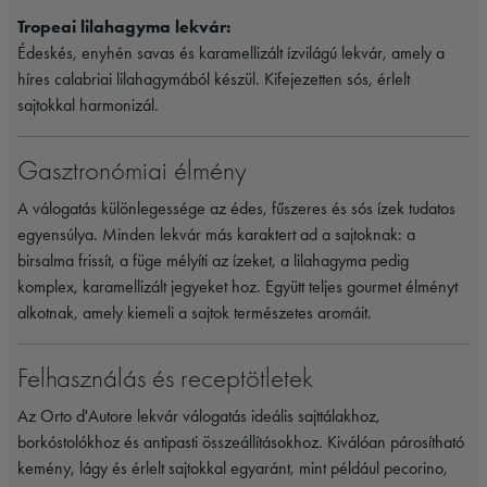
Tropeai lilahagyma lekvár:
Édeskés, enyhén savas és karamellizált ízvilágú lekvár, amely a
híres calabriai lilahagymából készül. Kifejezetten sós, érlelt
sajtokkal harmonizál.
Gasztronómiai élmény
A válogatás különlegessége az édes, fűszeres és sós ízek tudatos
egyensúlya. Minden lekvár más karaktert ad a sajtoknak: a
birsalma frissít, a füge mélyíti az ízeket, a lilahagyma pedig
komplex, karamellizált jegyeket hoz. Együtt teljes gourmet élményt
alkotnak, amely kiemeli a sajtok természetes aromáit.
Felhasználás és receptötletek
Az Orto d'Autore lekvár válogatás ideális sajttálakhoz,
borkóstolókhoz és antipasti összeállításokhoz. Kiválóan párosítható
kemény, lágy és érlelt sajtokkal egyaránt, mint például pecorino,