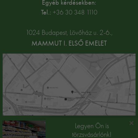
Egyéb kérdésekben:
Tel.:
+36 30 348 1110
1024 Budapest, Lövőház u. 2-6.,
MAMMUT I. ELSŐ EMELET
×
Legyen Ön is
törzsvásárlónk!