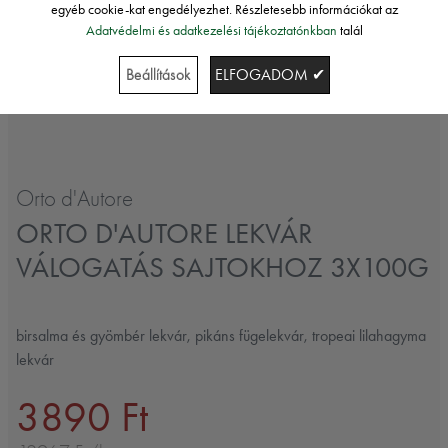
egyéb cookie-kat engedélyezhet. Részletesebb információkat az
Adatvédelmi és adatkezelési tájékoztatónkban
talál
Beállítások
ELFOGADOM ✔
Orto d'Autore
ORTO D'AUTORE LEKVÁR
VÁLOGATÁS SAJTOKHOZ 3X100G
birsalma és gyömbér lekvár, pikáns fügelekvár, tropeai lilahagyma
lekvár
3890 Ft