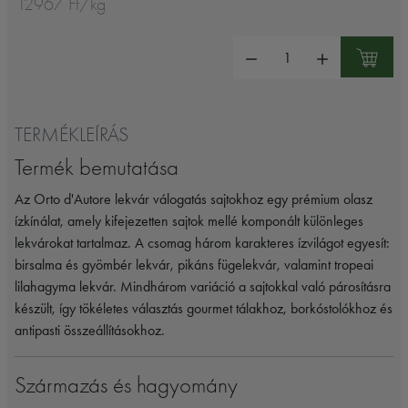
12967 Ft/kg
Mennyiség:
TERMÉKLEÍRÁS
Termék bemutatása
Az Orto d'Autore lekvár válogatás sajtokhoz egy prémium olasz
ízkínálat, amely kifejezetten sajtok mellé komponált különleges
lekvárokat tartalmaz. A csomag három karakteres ízvilágot egyesít:
birsalma és gyömbér lekvár, pikáns fügelekvár, valamint tropeai
lilahagyma lekvár. Mindhárom variáció a sajtokkal való párosításra
készült, így tökéletes választás gourmet tálakhoz, borkóstolókhoz és
antipasti összeállításokhoz.
Származás és hagyomány