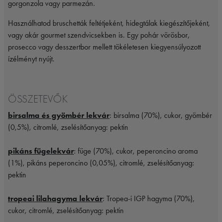
gorgonzola vagy parmezán.
Használhatod bruschetták feltétjeként, hidegtálak kiegészítőjeként,
vagy akár gourmet szendvicsekben is. Egy pohár vörösbor,
prosecco vagy desszertbor mellett tökéletesen kiegyensúlyozott
ízélményt nyújt.
ÖSSZETEVŐK
birsalma és gyömbér lekvár
: birsalma (70%), cukor, gyömbér
(0,5%), citromlé, zselésítőanyag: pektin
pikáns fügelekvár
: füge (70%), cukor, peperoncino aroma
(1%), pikáns peperoncino (0,05%), citromlé, zselésítőanyag:
pektin
tropeai lilahagyma lekvár
: Tropea-i IGP hagyma (70%),
cukor, citromlé, zselésítőanyag: pektin