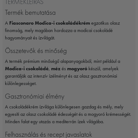
TERMÉKLEÍRÁS
Termék bemutatása
A
Fiasconaro Modica-i csokoládékrém
egzotikus olasz
finomság, mely magában hordozza a modicai csokoládé
hagyományait és ízvilágát.
Összetevők és minőség
A termék prémium minőségű alapanyagokból, mint például a
Modica-i csokoládé
,
méz
és
mogyoró
készül, amelyek
garantálják az intenzív ízélményt és az olasz gasztronómiai
különlegességet.
Gasztronómiai élmény
A csokoládékrém ízvilága különlegesen gazdag és mély, mely
egyesíti az olasz csokoládé édességét és a mogyoró krémességét.
Minden falat egy utazás a mediterrán ízek világába.
Felhasználás és recept javaslatok