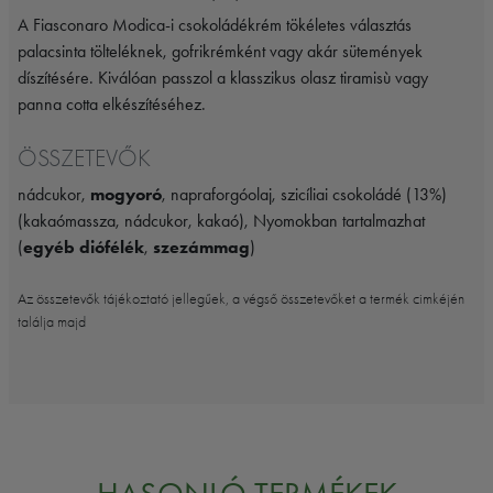
A Fiasconaro Modica-i csokoládékrém tökéletes választás
palacsinta tölteléknek, gofrikrémként vagy akár sütemények
díszítésére. Kiválóan passzol a klasszikus olasz tiramisù vagy
panna cotta elkészítéséhez.
ÖSSZETEVŐK
nádcukor,
mogyoró
, napraforgóolaj, szicíliai csokoládé (13%)
(kakaómassza, nádcukor, kakaó), Nyomokban tartalmazhat
(
egyéb diófélék
,
szezámmag
)
Az összetevők tájékoztató jellegűek, a végső összetevőket a termék cimkéjén
találja majd