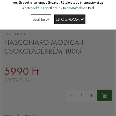
egyéb cookie-kat engedélyezhet. Részletesebb információkat az
Adatvédelmi és adatkezelési tájékoztatónkban
talál
Beállítások
ELFOGADOM ✔
Fiasconaro
FIASCONARO MODICA-I
CSOKOLÁDÉKRÉM 180G
5990 Ft
33278 Ft/kg
Mennyiség: