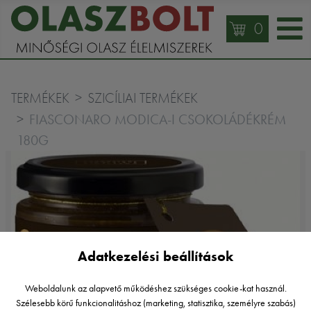
0
TERMÉKEK
SZICÍLIAI TERMÉKEK
FIASCONARO MODICA-I CSOKOLÁDÉKRÉM
180G
Adatkezelési beállítások
Weboldalunk az alapvető működéshez szükséges cookie-kat használ.
Szélesebb körű funkcionalitáshoz (marketing, statisztika, személyre szabás)