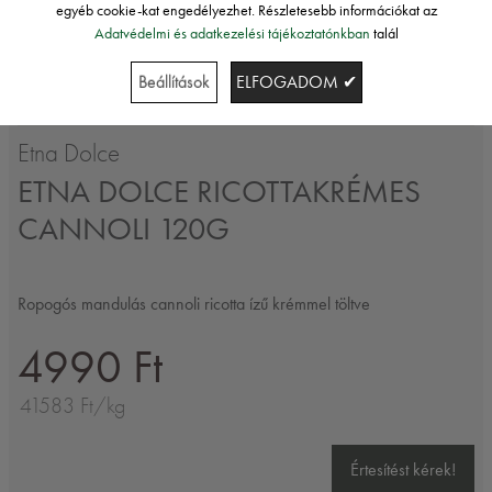
egyéb cookie-kat engedélyezhet. Részletesebb információkat az
Adatvédelmi és adatkezelési tájékoztatónkban
talál
Beállítások
ELFOGADOM ✔
Etna Dolce
ETNA DOLCE RICOTTAKRÉMES
CANNOLI 120G
Ropogós mandulás cannoli ricotta ízű krémmel töltve
4990 Ft
41583 Ft/kg
Értesítést kérek!