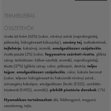
TERMÉKLEÍRÁS
ÖSSZETEVŐK
ricotta ízű krém (62%) (cukor, növényi zsírok (napraforgóolaj,
pálmaolaj, hidrogénezett kókuszolaj ),
sovány tej
, maltodextrinek,
tejfehérje
, kakaóvaj, aromák,
emulgeálószer: szójalecitin
,
ricotta paszta (2%) (cukor,
fagyasztva szárított ricotta
, glükóz
szirup, tartósítószer: kálium-szorbát, aromák), napraforgóolaj),
tészta (37%) (glükóz szirup, cukor, pálmazsír, dextróz,
teljes
tejpor
,
emulgeálószer: szójalecitin
, cukor, kakaós bevonat
(cukor, teljesen hidrogénezett és frakcionált növényi zsírok ,
zsírszegény kakaópor, emulgeálószer (lecitin (E322), szorbitán-
trisztearát (E492)), aromák)),
pörkölt pisztácia darabok
(1%)
Nyomokban tartalmazhat:
dió, földimogyoró, mogyoró,
szezámmag, tojás.