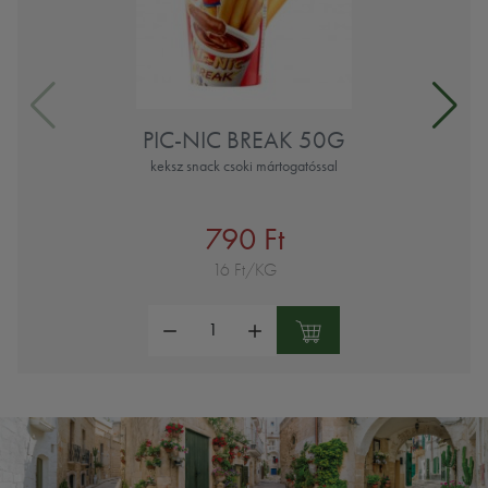
PIC-NIC BREAK 50G
keksz snack csoki mártogatóssal
790 Ft
16 Ft/KG
Mennyiség: