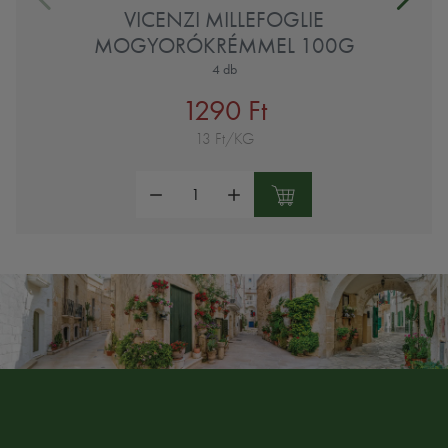
VICENZI MILLEFOGLIE
MOGYORÓKRÉMMEL 100G
4 db
1290 Ft
13 Ft/KG
Mennyiség: