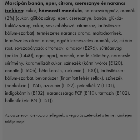
Marcipán banán, eper, citrom, cseresznye és narancs
ízekben
: cukor,
hámozott mandula
, narancsvirágméz, aromák
(2%) (cukor, glükóz szirup, eper, cseresznye, banán, glükóz-
fruktóz szirup, cukor, savszabályozó: citromsav, tartósítószer:
kálium-szorbát), természetes narancs aroma, maltodextrinek,
természetes citrom aroma, egyéb természetes aromák, víz, cikória
rost, savszabályozó: citromsav, almasav (E296), sűrítőanyag
(pektin (E440), agar-agar), aromák, eperlé sűrítmény, narancslé
sűrítmény, karamellizált cukor, színezék (kárminvörös (E120),
annatto (E160b), béta karotin, kurkumin (E100)), tartósítószer:
kálium-szorbát, bevonószer (finomított fehér sellak), színezék
(neokokcin (E124), azorubin (E122), patentkék V (E131),
indigókármin (E132), narancssárga FCF (E110), tartrazin (E102),
brillantfekete BN (E151))
Az összetevők tájékoztató jellegűek, a végső összetevőket a termék cimkéjén
találja majd