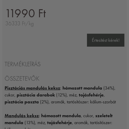
11990 Ft
36333 Ft/kg
Értesítést kérek!
TERMÉKLEÍRÁS
ÖSSZETEVŐK
Pisztáciás mandulás keksz
:
hámozott mandula
(34%),
cukor,
pisztácia darabok
(12%), méz,
tojásfehérje
,
pisztácia paszta
(2%), aromák, tartósítószer: kálium-szorbát
Mandulás keksz
:
hámozott mandula
, cukor,
szeletelt
mandula
(13%), méz,
tojásfehérje
, aromák, tartósítószer: