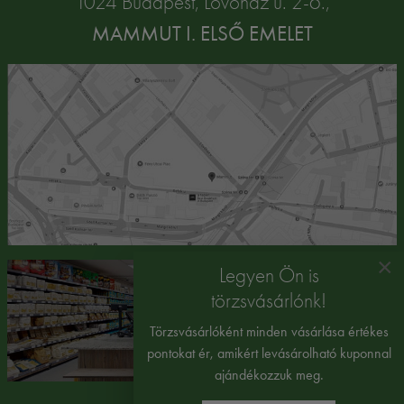
1024 Budapest, Lövőház u. 2-6.,
MAMMUT I. ELSŐ EMELET
×
Legyen Ön is
törzsvásárlónk!
Törzsvásárlóként minden vásárlása értékes
pontokat ér, amikért levásárolható kuponnal
ajándékozzuk meg.