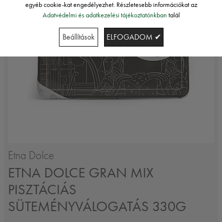
egyéb cookie-kat engedélyezhet. Részletesebb információkat az
Adatvédelmi és adatkezelési tájékoztatónkban
talál
Beállítások
ELFOGADOM ✔
Etna Dolce
ETNA DOLCE GRAN MIX
PISZTÁCIÁS
SÜTEMÉNYVÁLOGATÁS 330G