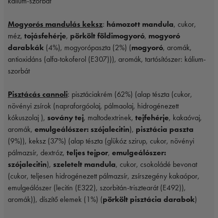
kálium-szorbát
Mogyorós mandulás keksz
:
hámozott mandula
, cukor,
méz,
tojásfehérje
,
pörkölt földimogyoró
,
mogyoró
darabkák
(4%), mogyorópaszta (2%) (
mogyoró
, aromák,
antioxidáns (alfa-tokoferol (E307))), aromák, tartósítószer: kálium-
szorbát
Pisztácás cannoli
: pisztáciakrém (62%) (alap tészta (cukor,
növényi zsírok (napraforgóolaj, pálmaolaj, hidrogénezett
kókuszolaj ),
sovány tej
, maltodextrinek,
tejfehérje
, kakaóvaj,
aromák,
emulgeálószer: szójalecitin
),
pisztácia paszta
(9%)), keksz (37%) (alap tészta (glükóz szirup, cukor, növényi
pálmazsír, dextróz,
teljes tejpor
,
emulgeálószer:
szójalecitin
),
szeletelt mandula
, cukor, csokoládé bevonat
(cukor, teljesen hidrogénezett pálmazsír, zsírszegény kakaópor,
emulgeálószer (lecitin (E322), szorbitán-trisztearát (E492)),
aromák)), díszítő elemek (1%) (
pörkölt pisztácia darabok
)