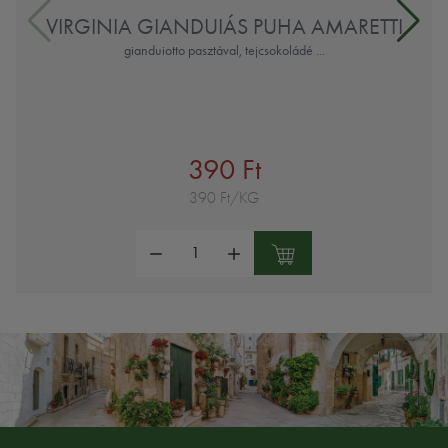
VIRGINIA GIANDUIÁS PUHA AMARETTI
gianduiotto pasztával, tejcsokoládé ...
390 Ft
390 Ft/KG
Mennyiség: