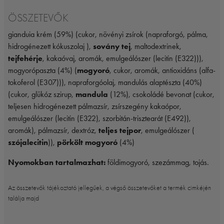
ÖSSZETEVŐK
gianduia krém (59%) (cukor, növényi zsírok (napraforgó, pálma,
hidrogénezett kókuszolaj ),
sovány tej
, maltodextrinek,
tejfehérje
, kakaóvaj, aromák, emulgeálószer (lecitin (E322))),
mogyorópaszta (4%) (
mogyoró
, cukor, aromák, antioxidáns (alfa-
tokoferol (E307))), napraforgóolaj, mandulás alaptészta (40%)
(cukor, glükóz szirup,
mandula
(12%), csokoládé bevonat (cukor,
teljesen hidrogénezett pálmazsír, zsírszegény kakaópor,
emulgeálószer (lecitin (E322), szorbitán-trisztearát (E492)),
aromák), pálmazsír, dextróz,
teljes tejpor
, emulgeálószer (
szójalecitin
)),
pörkölt mogyoró
(4%)
Nyomokban tartalmazhat:
földimogyoró, szezámmag, tojás.
Az összetevők tájékoztató jellegűek, a végső összetevőket a termék cimkéjén
találja majd