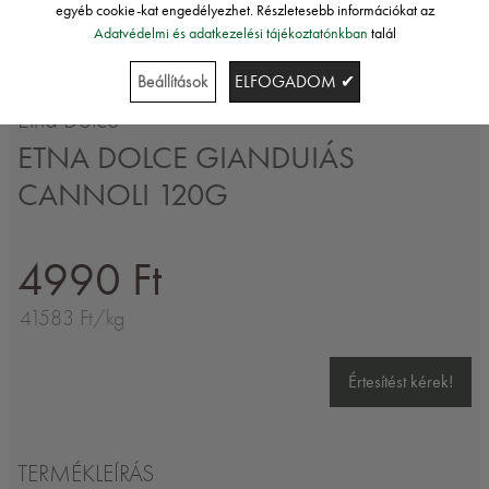
egyéb cookie-kat engedélyezhet. Részletesebb információkat az
Adatvédelmi és adatkezelési tájékoztatónkban
talál
Beállítások
ELFOGADOM ✔
Etna Dolce
ETNA DOLCE GIANDUIÁS
CANNOLI 120G
4990 Ft
41583 Ft/kg
Értesítést kérek!
TERMÉKLEÍRÁS