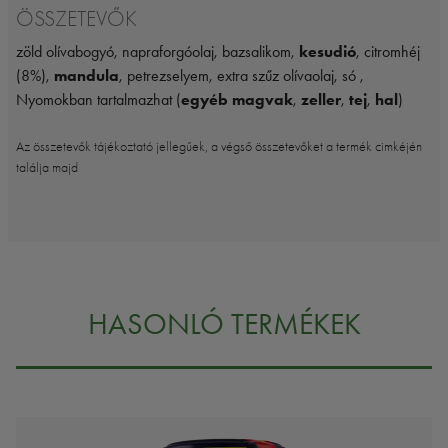
ÖSSZETEVŐK
zöld olívabogyó, napraforgóolaj, bazsalikom,
kesudió
, citromhéj
(8%),
mandula
, petrezselyem, extra szűz olívaolaj, só ,
Nyomokban tartalmazhat (
egyéb magvak
,
zeller
,
tej
,
hal
)
Az összetevők tájékoztató jellegűek, a végső összetevőket a termék cimkéjén
találja majd
HASONLÓ TERMÉKEK