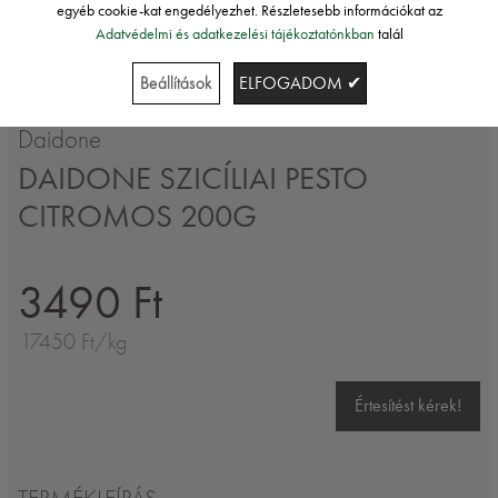
egyéb cookie-kat engedélyezhet. Részletesebb információkat az
Adatvédelmi és adatkezelési tájékoztatónkban
talál
Beállítások
ELFOGADOM ✔
Daidone
DAIDONE SZICÍLIAI PESTO
CITROMOS 200G
3490 Ft
17450 Ft/kg
Értesítést kérek!