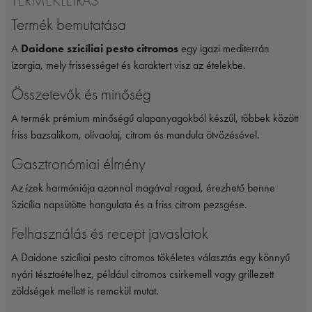
TERMÉKLEÍRÁS
Termék bemutatása
A
Daidone szicíliai pesto citromos
egy igazi mediterrán
ízorgia, mely frissességet és karaktert visz az ételekbe.
Összetevők és minőség
A termék prémium minőségű alapanyagokból készül, többek között
friss bazsalikom, olívaolaj, citrom és mandula ötvözésével.
Gasztronómiai élmény
Az ízek harmóniája azonnal magával ragad, érezhető benne
Szicília napsütötte hangulata és a friss citrom pezsgése.
Felhasználás és recept javaslatok
A Daidone szicíliai pesto citromos tökéletes választás egy könnyű
nyári tésztaételhez, például citromos csirkemell vagy grillezett
zöldségek mellett is remekül mutat.