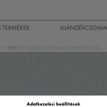
S TERMÉKEK
AJÁNDÉKCSOM
CITRES MEDVEHAGYMA PESTO 200G
K
PESTO
Adatkezelési beállítások