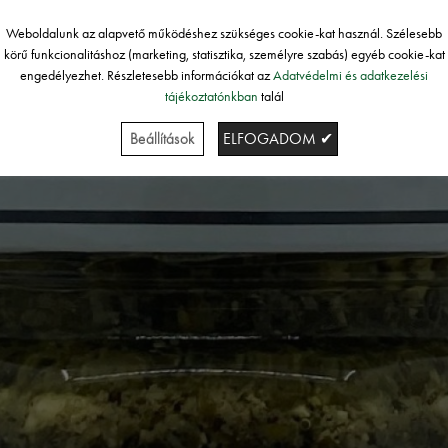
Weboldalunk az alapvető működéshez szükséges cookie-kat használ. Szélesebb
körű funkcionalitáshoz (marketing, statisztika, személyre szabás) egyéb cookie-kat
engedélyezhet. Részletesebb információkat az
Adatvédelmi és adatkezelési
tájékoztatónkban
talál
Beállítások
ELFOGADOM ✔