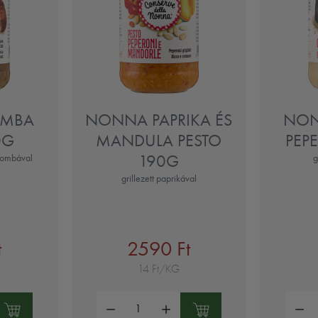
MBA
NONNA PAPRIKA ÉS
NON
0G
MANDULA PESTO
PEP
190G
gombával
g
grillezett paprikával
t
2590 Ft
14 Ft/KG
Mennyiség:
Mennyi