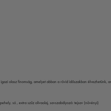
gy igazi olasz finomság, amelyet abban a rövid időszakban élvezhetünk
pehely, só , extra szűz olívaolaj, savszabályozó: tejsav (növényi)