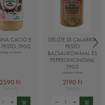
NA CACIO E
DELIZIE DI CALABRIA
E PESTO 190G
PESTO
BAZSALIKOMMAL ÉS
azdag és krémes
PEPERONCINOVAL
190G
calabriai chilivel
2590 Ft
2190 Ft
14 Ft/KG
12 Ft/KG
ség:
Mennyiség: