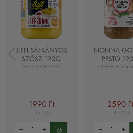
BIFFI SÁFRÁNYOS
NONNA GO
SZÓSZ 190G
PESTO 19
Tésztához és rizottóhoz
Csiperke- és vargánya
1990 Ft
2590 F
10 Ft/KG
14 Ft/KG
Mennyiség:
Mennyiség: