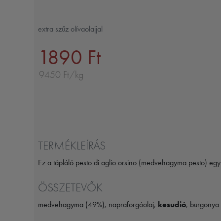
extra szűz olívaolajjal
1890 Ft
9450 Ft/kg
TERMÉKLEÍRÁS
Ez a tápláló pesto di aglio orsino (medvehagyma pesto) e
ÖSSZETEVŐK
medvehagyma (49%), napraforgóolaj,
kesudió
, burgonya 