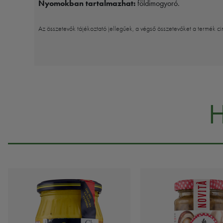
Nyomokban tartalmazhat:
földimogyoró.
Az összetevők tájékoztató jellegűek, a végső összetevőket a termék ci