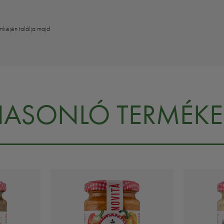
mkéjén találja majd
HASONLÓ TERMÉKE