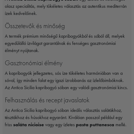
olasz specialitás, mely tökéletes választás az autentikus mediterrán
ízek kedvelőinek.
Összetevők és minőség
A termék prémium minőségű
kapribogyókból
és
só
ból áll, melyek
egyedülálló ízvilágot garantálnak és fenséges gasztronómiai
élményt nyújtanak.
Gasztronómiai élmény
A kapribogyók jellegzetes, sós íze tökéletes harmóniában van a
sóval, így minden falat egy igazi ízrobbanás az ízlelőbimbóknak.
Az Antica Sicilia kapribogyó sóban egy valódi gasztronómiai kincs.
Felhasználás és recept javaslatok
Az Antica Sicilia kapribogyó sóban ideális választás salátákhoz,
tésztákhoz és húsokhoz egyaránt. Kiválóan passzol például egy
friss
saláta nicioise
vagy egy ízletes
pasta puttanesca
mellé.