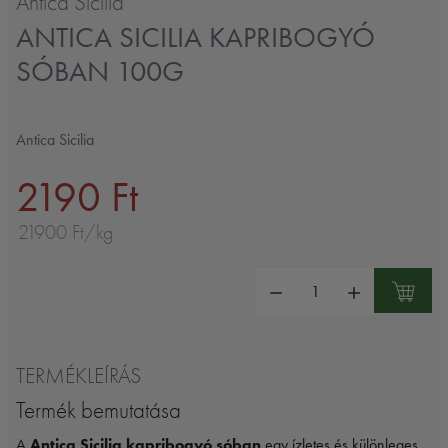
Antica Sicilia
ANTICA SICILIA KAPRIBOGYÓ
SÓBAN 100G
Antica Sicilia
2190 Ft
21900 Ft/kg
Mennyiség:
TERMÉKLEÍRÁS
Termék bemutatása
A
Antica Sicilia kapribogyó sóban
egy ízletes és különleges