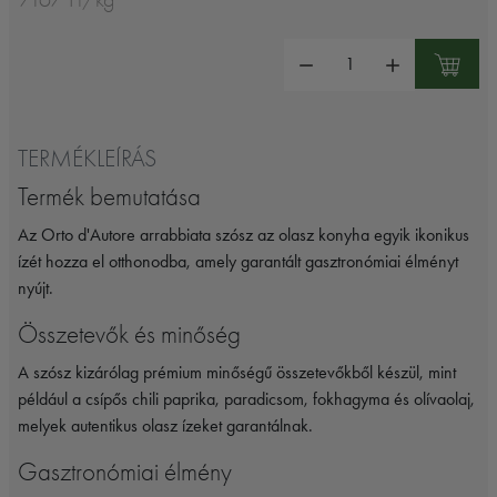
Mennyiség:
TERMÉKLEÍRÁS
Termék bemutatása
Az Orto d'Autore arrabbiata szósz az olasz konyha egyik ikonikus
ízét hozza el otthonodba, amely garantált gasztronómiai élményt
nyújt.
Összetevők és minőség
A szósz kizárólag prémium minőségű összetevőkből készül, mint
például a csípős chili paprika, paradicsom, fokhagyma és olívaolaj,
melyek autentikus olasz ízeket garantálnak.
Gasztronómiai élmény