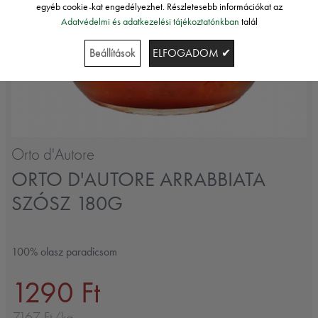
egyéb cookie-kat engedélyezhet. Részletesebb információkat az
Adatvédelmi és adatkezelési tájékoztatónkban
talál
Beállítások
ELFOGADOM ✔
Orto d'Autore
ORTO D'AUTORE ARRABBIATA
SZÓSZ 180G
100% olasz paradicsom
1290 Ft
7167 Ft/kg