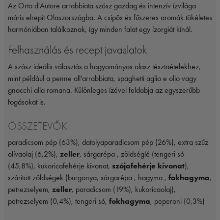
Az Orto d'Autore arrabbiata szósz gazdag és intenzív ízvilága
máris elrepít Olaszországba. A csípős és fűszeres aromák tökéletes
harmóniában találkoznak, így minden falat egy ízorgiát kínál.
Felhasználás és recept javaslatok
A szósz ideális választás a hagyományos olasz tésztaételekhez,
mint például a penne all'arrabbiata, spaghetti aglio e olio vagy
gnocchi alla romana. Különleges ízével feldobja az egyszerűbb
fogásokat is.
ÖSSZETEVŐK
paradicsom pép (63%), datolyaparadicsom pép (26%), extra szűz
olívaolaj (6,2%),
zeller
, sárgarépa , zöldséglé (tengeri só
(45,8%), kukoricafehérje kivonat,
szójafehérje kivonat
),
szárított zöldségek (burgonya, sárgarépa , hagyma ,
fokhagyma
,
petrezselyem,
zeller
, paradicsom (19%), kukoricaolaj),
petrezselyem (0,4%), tengeri só,
fokhagyma
, peperoni (0,3%)