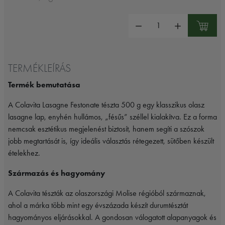
Mennyiség:
TERMÉKLEÍRÁS
Termék bemutatása
A Colavita Lasagne Festonate tészta 500 g egy klasszikus olasz
lasagne lap, enyhén hullámos, „fésűs” széllel kialakítva. Ez a forma
nemcsak esztétikus megjelenést biztosít, hanem segíti a szószok
jobb megtartását is, így ideális választás rétegezett, sütőben készült
ételekhez.
Származás és hagyomány
A Colavita tészták az olaszországi Molise régióból származnak,
ahol a márka több mint egy évszázada készít durumtésztát
hagyományos eljárásokkal. A gondosan válogatott alapanyagok és