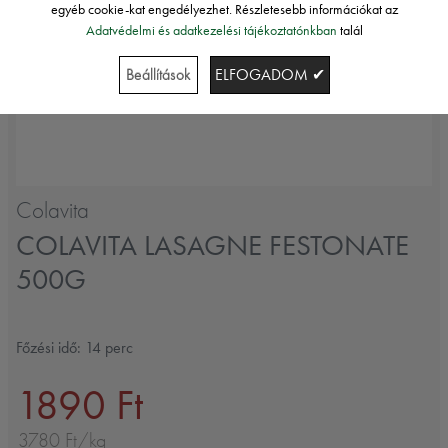
egyéb cookie-kat engedélyezhet. Részletesebb információkat az
Adatvédelmi és adatkezelési tájékoztatónkban
talál
Beállítások
ELFOGADOM ✔
Colavita
COLAVITA LASAGNE FESTONATE
500G
Főzési idő: 14 perc
1890 Ft
3780 Ft/kg