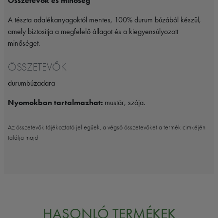
Összetevők és minőség
A tészta adalékanyagoktól mentes, 100% durum búzából készül,
amely biztosítja a megfelelő állagot és a kiegyensúlyozott
minőséget.
ÖSSZETEVŐK
durumbúzadara
Nyomokban tartalmazhat:
mustár, szója.
Az összetevők tájékoztató jellegűek, a végső összetevőket a termék cimkéjén
találja majd
HASONLÓ TERMÉKEK