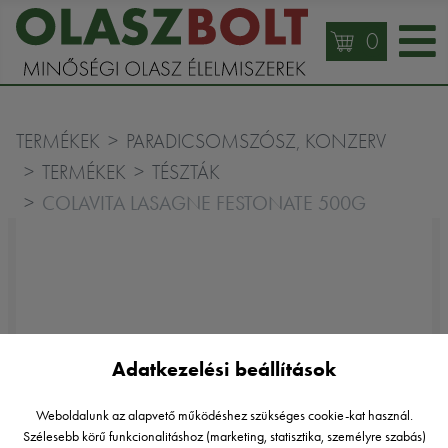
0
TERMÉKEK
PARADICSOMSZÓSZ, KONZERV
TERMÉKEK
TÉSZTÁK
COLAVITA LASAGNE FESTONATE 500G
Adatkezelési beállítások
Weboldalunk az alapvető működéshez szükséges cookie-kat használ.
Szélesebb körű funkcionalitáshoz (marketing, statisztika, személyre szabás)