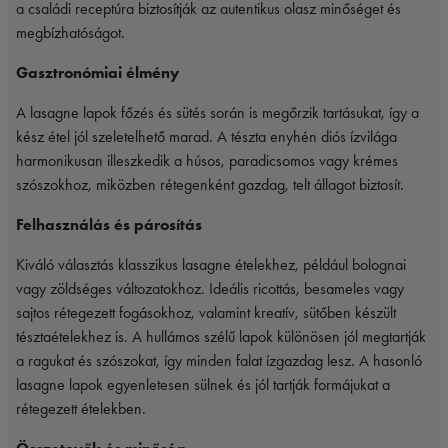
a családi receptúra biztosítják az autentikus olasz minőséget és
megbízhatóságot.
Gasztronómiai élmény
A lasagne lapok főzés és sütés során is megőrzik tartásukat, így a
kész étel jól szeletelhető marad. A tészta enyhén diós ízvilága
harmonikusan illeszkedik a húsos, paradicsomos vagy krémes
szószokhoz, miközben rétegenként gazdag, telt állagot biztosít.
Felhasználás és párosítás
Kiváló választás klasszikus lasagne ételekhez, például bolognai
vagy zöldséges változatokhoz. Ideális ricottás, besameles vagy
sajtos rétegezett fogásokhoz, valamint kreatív, sütőben készült
tésztaételekhez is. A hullámos szélű lapok különösen jól megtartják
a ragukat és szószokat, így minden falat ízgazdag lesz. A hasonló
lasagne lapok egyenletesen sülnek és jól tartják formájukat a
rétegezett ételekben.