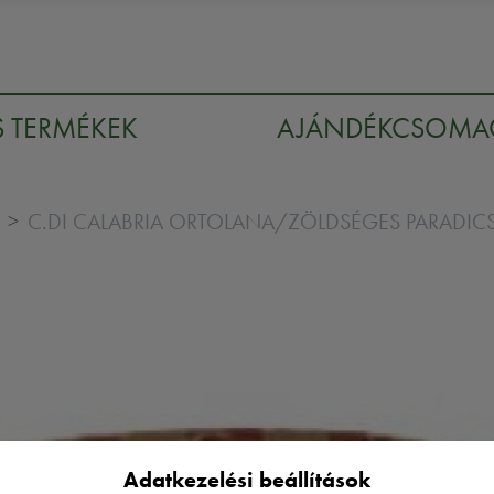
S TERMÉKEK
AJÁNDÉKCSOM
C.DI CALABRIA ORTOLANA/ZÖLDSÉGES PARADI
Adatkezelési beállítások