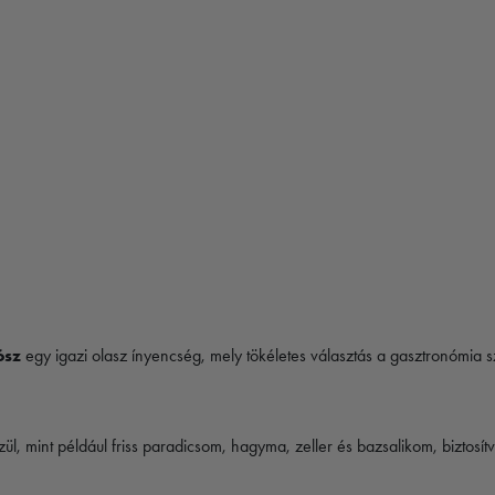
ósz
egy igazi olasz ínyencség, mely tökéletes választás a gasztronómia 
mint például friss paradicsom, hagyma, zeller és bazsalikom, biztosítva