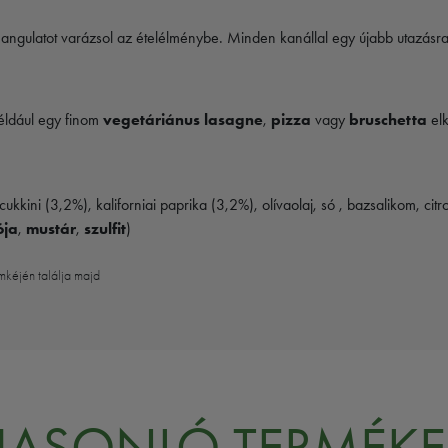
angulatot varázsol az ételélménybe. Minden kanállal egy újabb utazásra 
éldául egy finom
vegetáriánus lasagne
,
pizza
vagy
bruschetta
elk
kini (3,2%), kaliforniai paprika (3,2%), olívaolaj, só , bazsalikom, c
ója
,
mustár
,
szulfit
)
mkéjén találja majd
HASONLÓ TERMÉKE