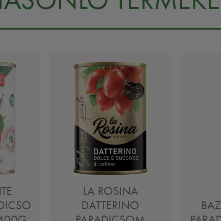
NTE
LA ROSINA
DICSO
DATTERINO
BA
400G
PARADICSOM
PARA