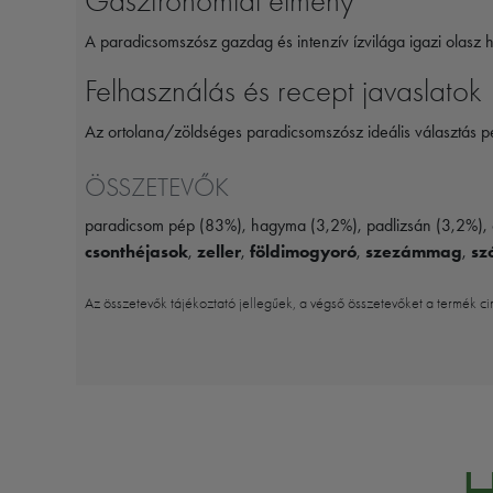
Gasztronómiai élmény
A paradicsomszósz gazdag és intenzív ízvilága igazi olasz h
Felhasználás és recept javaslatok
Az ortolana/zöldséges paradicsomszósz ideális választás p
ÖSSZETEVŐK
paradicsom pép (83%), hagyma (3,2%), padlizsán (3,2%), cuk
csonthéjasok
,
zeller
,
földimogyoró
,
szezámmag
,
sz
Az összetevők tájékoztató jellegűek, a végső összetevőket a termék ci