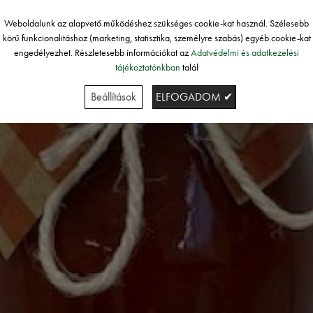
Weboldalunk az alapvető működéshez szükséges cookie-kat használ. Szélesebb
körű funkcionalitáshoz (marketing, statisztika, személyre szabás) egyéb cookie-kat
engedélyezhet. Részletesebb információkat az
Adatvédelmi és adatkezelési
tájékoztatónkban
talál
Beállítások
ELFOGADOM ✔