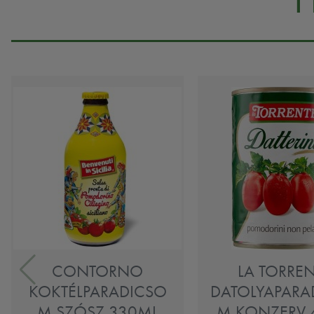
CONTORNO
LA TORRE
KOKTÉLPARADICSO
DATOLYAPARA
M SZÓSZ 330ML
M KONZERV 