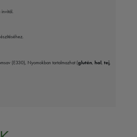
invitál.
észítéséhez.
itromsav (E330), Nyomokban tartalmazhat (
glutén
,
hal
,
tej
,
K