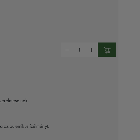
Mennyiség:
szerelmeseinek.
 az autentikus ízélményt.